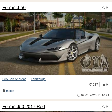
Ferrari J-50
0
GTA San Andreas
—
Fahrzeuge
237
0
milcin7
02.01.2025 11:10:21
Ferrari J50 2017 Red
0