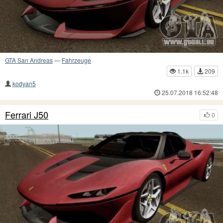
GTA San Andreas
—
Fahrzeuge
1.1k
209
kodyan5
25.07.2018 16:52:48
Ferrari J50
0