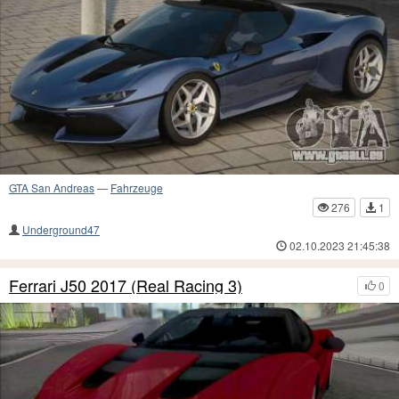
GTA San Andreas
—
Fahrzeuge
276
1
Underground47
02.10.2023 21:45:38
Ferrari J50 2017 (Real Racing 3)
0