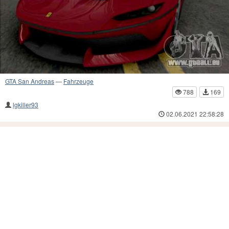
GTA San Andreas
—
Fahrzeuge
788
169
lgkiller93
02.06.2021 22:58:28