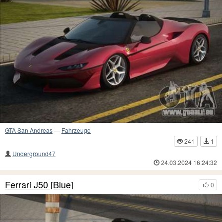
GTA San Andreas
—
Fahrzeuge
241
1
Underground47
24.03.2024 16:24:32
Ferrari J50 [Blue]
0