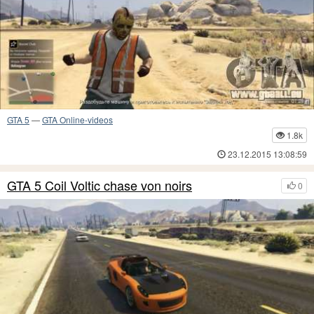
GTA 5
—
GTA Online-videos
1.8k
23.12.2015 13:08:59
GTA 5 Coil Voltic chase von noirs
0