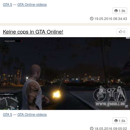
GTA 5
—
GTA Online-videos
1.9k
19.05.2016 08:34:43
Keine cops in GTA Online!
0
GTA 5
—
GTA Online-videos
1.6k
18.05.2016 09:05:02