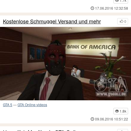
1.7k
17.06.2016 12:32:58
Kostenlose Schmuggel Versand und mehr
0
GTA 5
—
GTA Online-videos
1.8k
09.06.2016 10:51:22