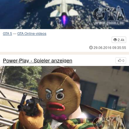
GTA 5
—
GTA Online-videos
2.4k
29.06.2016 09:35:55
Power-Play - Spieler anzeigen
0