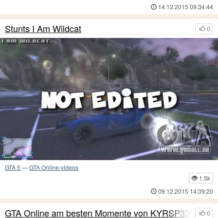
14.12.2015 09:34:44
Stunts I Am Wildcat
0
GTA 5
—
GTA Online-videos
1.5k
09.12.2015 14:39:20
GTA Online am besten Momente von KYRSP33DY
0