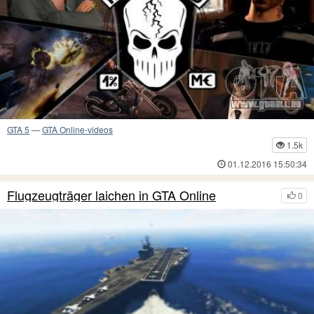
GTA 5
—
GTA Online-videos
1.5k
01.12.2016 15:50:34
Flugzeugträger laichen in GTA Online
0