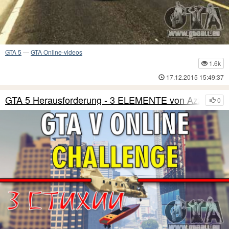
GTA 5
—
GTA Online-videos
1.6k
17.12.2015 15:49:37
GTA 5 Herausforderung - 3 ELEMENTE von Azzie Kan
0