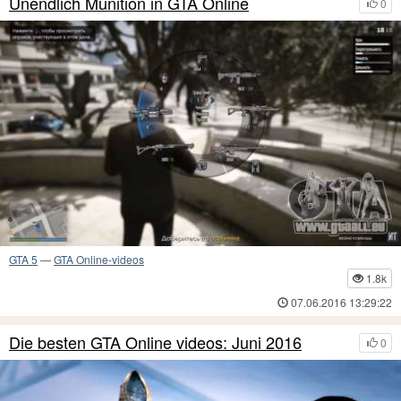
Unendlich Munition in GTA Online
0
GTA 5
—
GTA Online-videos
1.8k
07.06.2016 13:29:22
Die besten GTA Online videos: Juni 2016
0