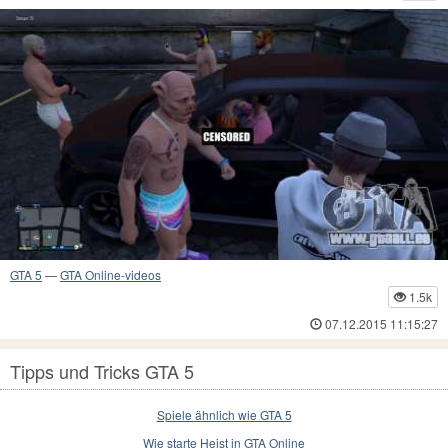
GTA 5
—
GTA Online-videos
1.5k
07.12.2015 11:15:27
Tipps und Tricks GTA 5
Spiele ähnlich wie GTA 5
Wie starte Heist in GTA Online