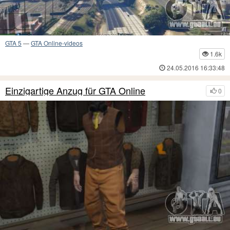
GTA 5
—
GTA Online-videos
1.6k
24.05.2016 16:33:48
Einzigartige Anzug für GTA Online
0