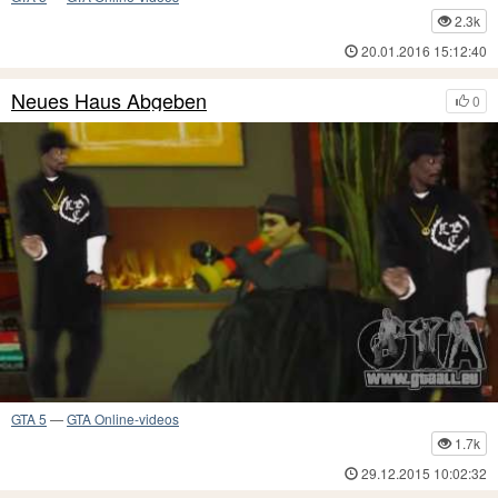
2.3k
20.01.2016 15:12:40
Neues Haus Abgeben
0
GTA 5
—
GTA Online-videos
1.7k
29.12.2015 10:02:32