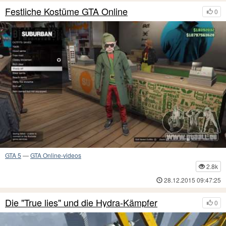
Festliche Kostüme GTA Online
0
GTA 5
—
GTA Online-videos
2.8k
28.12.2015 09:47:25
Die "True lies" und die Hydra-Kämpfer
0