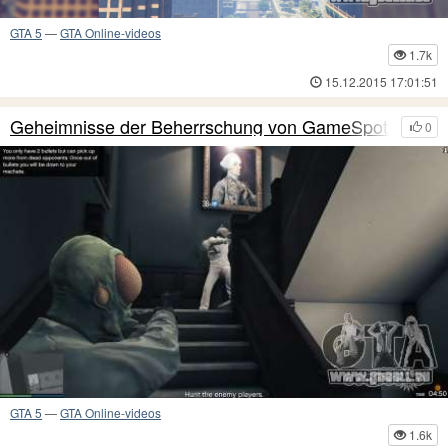
GTA 5
—
GTA Online-videos
1.7k
15.12.2015 17:01:51
Geheimnisse der Beherrschung von GameSpot
0
GTA 5
—
GTA Online-videos
1.6k