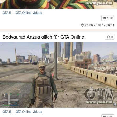
GTA 5
—
GTA Online-videos
1.7k
24.06.2016 12:16:41
Bodygurad Anzug glitch für GTA Online
0
GTA 5
—
GTA Online-videos