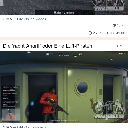
GTA 5
—
GTA Online-videos
1.4k
25.01.2016 08:49:06
Die Yacht Angriff oder Eine Luft-Piraten
0
GTA 5
—
GTA Online-videos