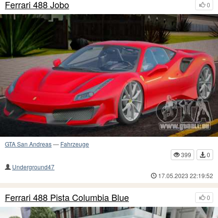
Ferrari 488 Jobo
0
GTA San Andreas
—
Fahrzeuge
399
0
Underground47
17.05.2023 22:19:52
Ferrari 488 Pista Columbia Blue
0