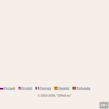
Русский
English
Français
Español
Português
© 2003-2026, "GTAall.eu"