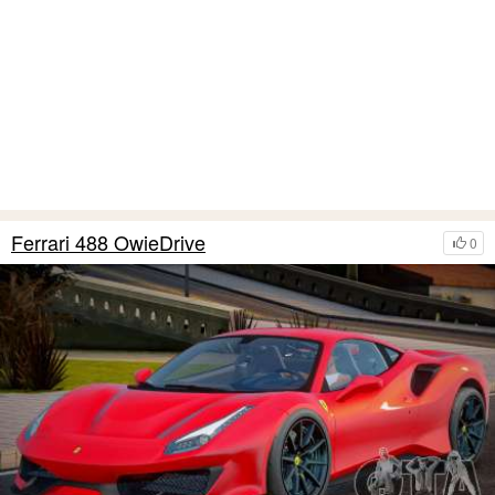
Ferrari 488 OwieDrive
0