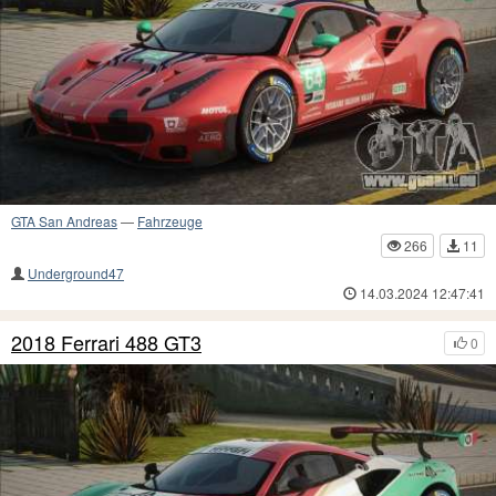
GTA San Andreas
—
Fahrzeuge
266
11
Underground47
14.03.2024 12:47:41
2018 Ferrari 488 GT3
0