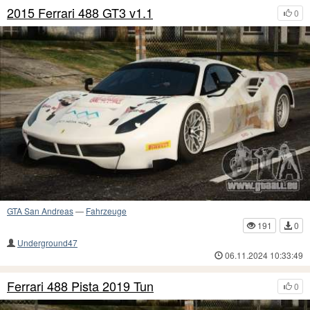
2015 Ferrari 488 GT3 v1.1
0
GTA San Andreas
—
Fahrzeuge
191
0
Underground47
06.11.2024 10:33:49
Ferrari 488 Pista 2019 Tun
0