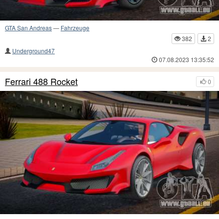
GTA San Andreas
—
Fahrzeuge
382
2
Underground47
07.08.2023 13:35:52
Ferrari 488 Rocket
0