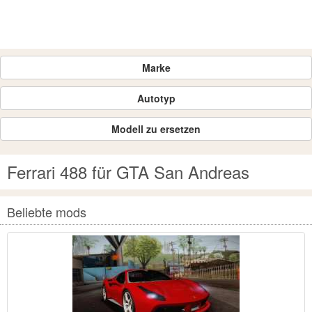
Marke
Autotyp
Modell zu ersetzen
Ferrari 488 für GTA San Andreas
Beliebte mods