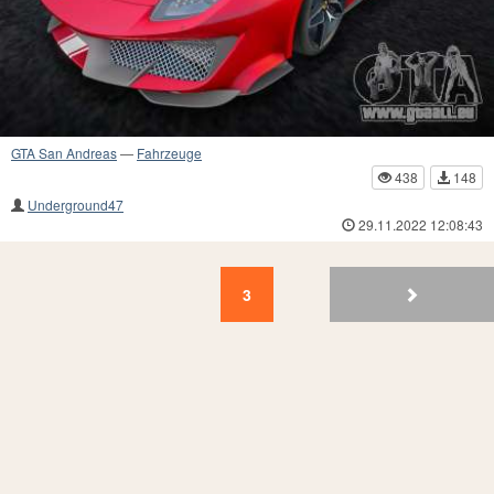
GTA San Andreas
—
Fahrzeuge
438
148
Underground47
29.11.2022 12:08:43
3
2
1
3