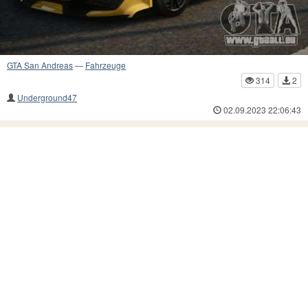
GTA San Andreas
—
Fahrzeuge
314
2
Underground47
02.09.2023 22:06:43