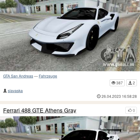
GTA San Andreas
—
Fahrzeuge
387
2
slavaska
26.04.2023 16:58:28
Ferrari 488 GTE Athens Gray
0