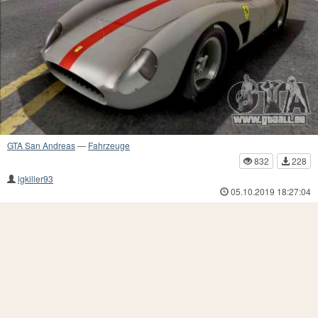
GTA San Andreas
—
Fahrzeuge
832
228
lgkiller93
05.10.2019 18:27:04