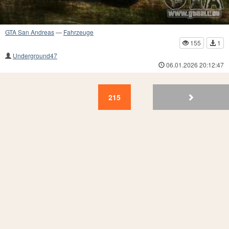
GTA San Andreas
—
Fahrzeuge
155
1
Underground47
06.01.2026 20:12:47
215
214
213
212
211
210
209
208
207
20
215