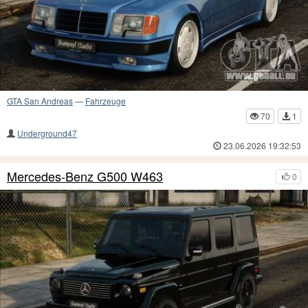
GTA San Andreas
—
Fahrzeuge
70
1
Underground47
23.06.2026 19:32:53
Mercedes-Benz G500 W463
0