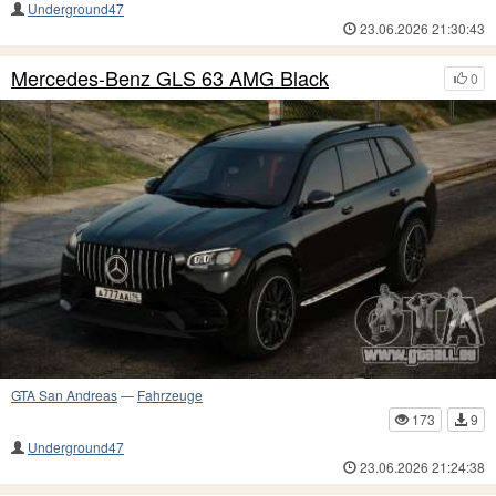
Underground47
23.06.2026 21:30:43
Mercedes-Benz GLS 63 AMG Black
0
GTA San Andreas
—
Fahrzeuge
173
9
Underground47
23.06.2026 21:24:38