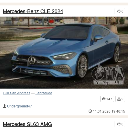
Mercedes-Benz CLE 2024
0
GTA San Andreas
—
Fahrzeuge
147
2
Underground47
11.01.2026 19:46:15
Mercedes SL63 AMG
0