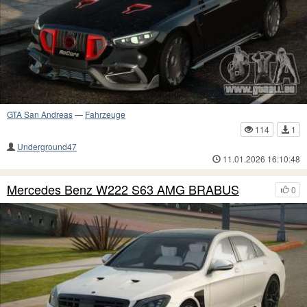
GTA San Andreas
—
Fahrzeuge
114
1
Underground47
11.01.2026 16:10:48
Mercedes Benz W222 S63 AMG BRABUS
0