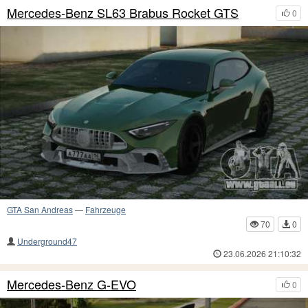
Mercedes-Benz SL63 Brabus Rocket GTS
0
GTA San Andreas
—
Fahrzeuge
70
0
Underground47
23.06.2026 21:10:32
Mercedes-Benz G-EVO
0