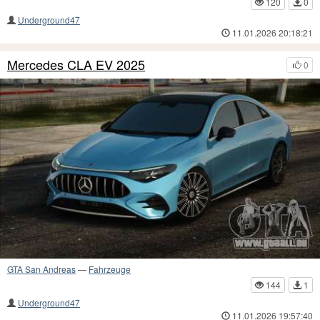
120
0
Underground47
11.01.2026 20:18:21
Mercedes CLA EV 2025
0
GTA San Andreas
—
Fahrzeuge
144
1
Underground47
11.01.2026 19:57:40