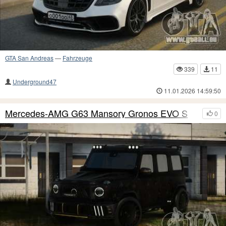
GTA San Andreas
—
Fahrzeuge
339
11
Underground47
11.01.2026 14:59:50
Mercedes-AMG G63 Mansory Gronos EVO S
0