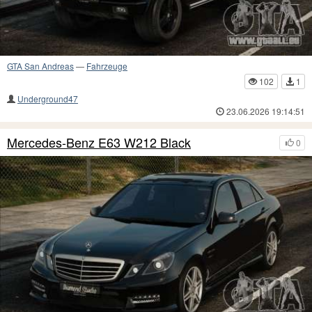
GTA San Andreas
—
Fahrzeuge
102
1
Underground47
23.06.2026 19:14:51
Mercedes-Benz E63 W212 Black
0