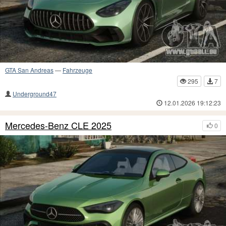
GTA San Andreas
—
Fahrzeuge
295
7
Underground47
12.01.2026 19:12:23
Mercedes-Benz CLE 2025
0