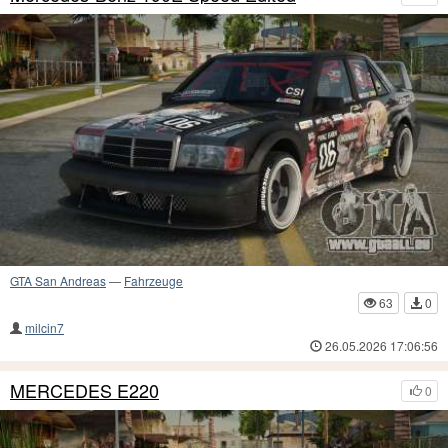
GTA San Andreas
—
Fahrzeuge
63
0
milcin7
26.05.2026 17:06:56
MERCEDES E220
0