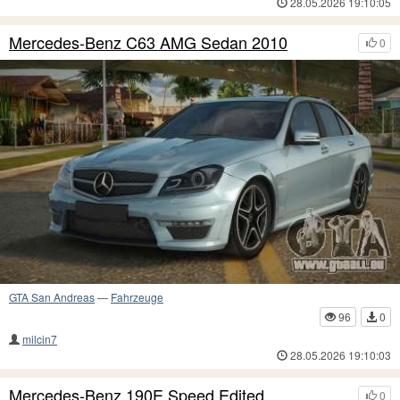
28.05.2026 19:10:05
Mercedes-Benz C63 AMG Sedan 2010
0
GTA San Andreas
—
Fahrzeuge
96
0
milcin7
28.05.2026 19:10:03
Mercedes-Benz 190E Speed Edited
0