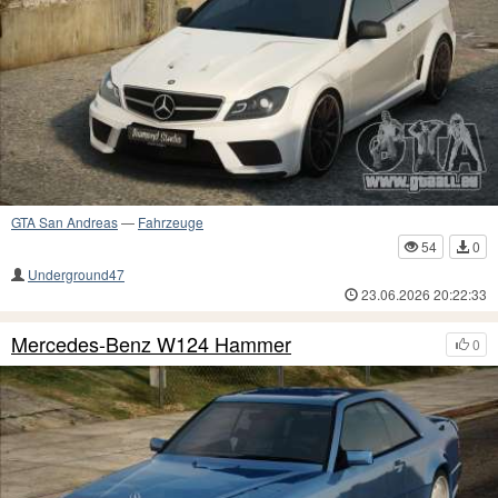
GTA San Andreas
—
Fahrzeuge
54
0
Underground47
23.06.2026 20:22:33
Mercedes-Benz W124 Hammer
0