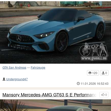
GTA San Andreas
—
Fahrzeuge
120
0
Underground47
11.01.2026 16:52:43
Mansory Mercedes-AMG GT63 S E Performance
0