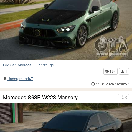
GTA San Andreas
—
Fahrzeuge
194
1
Underground47
11.01.2026 16:38:57
Mercedes S63E W223 Mansory
0