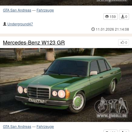
GTA San Andreas
—
Fahrzeuge
159
0
Underground47
11.01.2026 21:14:08
Mercedes-Benz W123 GR
0
GTA San Andreas
—
Fahrzeuge