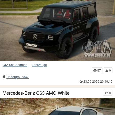
GTA San Andreas
—
Fahrzeuge
57
0
Underground47
23.06.2026 20:49:16
Mercedes-Benz C63 AMG White
0