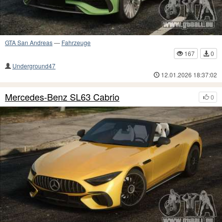
GTA San Andreas
—
Fahrzeuge
167
0
Underground47
12.01.2026 18:37:02
Mercedes-Benz SL63 Cabrio
0