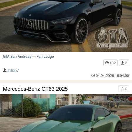
GTA San Andreas
—
Fahrzeuge
132
3
milcin7
04.04.2026 16:04:00
Mercedes-Benz GT63 2025
0