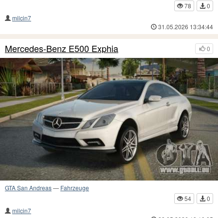
78
0
milcin7
31.05.2026 13:34:44
Mercedes-Benz E500 Exphia
0
GTA San Andreas
—
Fahrzeuge
54
0
milcin7