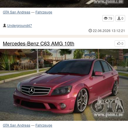
GTA San Andreas
—
Fahrzeuge
79
0
Underground47
22.06.2026 13:12:21
Mercedes-Benz C63 AMG 10th
0
GTA San Andreas
—
Fahrzeuge