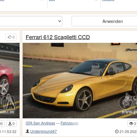
Anwenden
Ferrari 612 Scaglietti CCD
0
GTA San Andreas
—
Fahrzeuge
00
0
3
Underground47
3 11:53:32
21.09.202