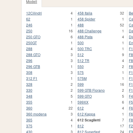
Modell
12Cilindri
4
458 Italia
32
Be
62
1
458 Spider
1
Ca
246
1
488
52
Ca
250
16
488 Challenge
1
Da
250 GTO
6
488 Pista
4
Di
250GT
1
500
1
En
288
4
500 TRC
1
F1
288 GTO
3
512
9
F8
296
3
512 TR
4
F8
296 GTB
1
550
2
F8
308
3
575
1
F1
312 F1
1
575M
1
F1
328
2
599
16
F1
330
2
599 GTB Fiorano
2
F1
348
5
599 GTO
5
F4
355
1
599XX
6
F5
360
22
612
4
F6
360 modena
3
612 Kappa
1
F6
365
4
612 Scaglietti
7
F8
375
1
812
17
F2
430
3
812 Superfast
24
F3