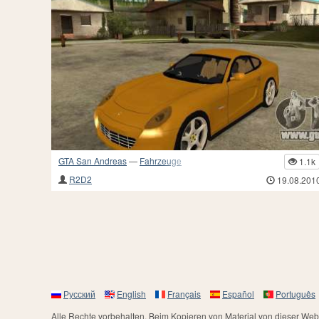
GTA San Andreas
—
Fahrzeuge
1.1k
R2D2
19.08.201
Русский
English
Français
Español
Português
Alle Rechte vorbehalten. Beim Kopieren von Material von dieser Websi