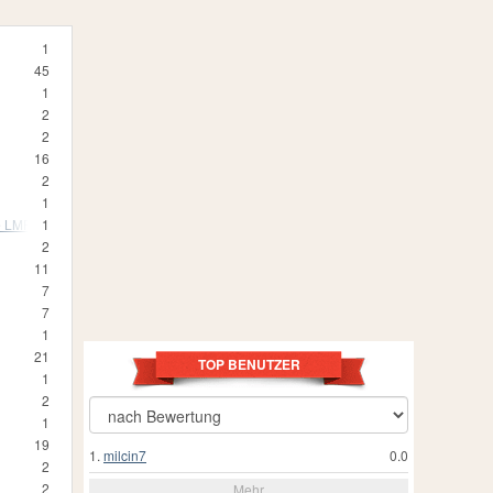
1
45
1
2
2
16
2
1
e LMP1
1
2
11
7
7
1
21
TOP BENUTZER
1
2
1
19
1.
milcin7
0.0
2
2
Mehr