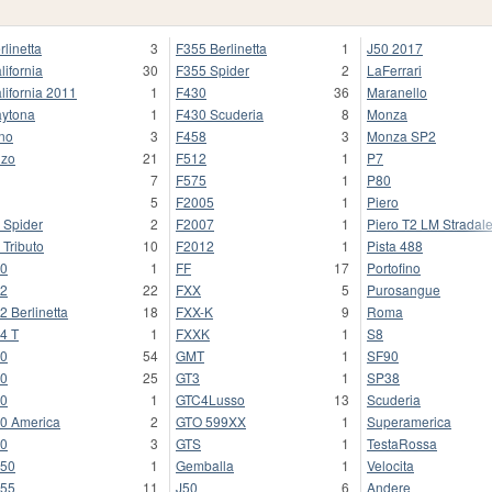
rlinetta
3
F355 Berlinetta
1
J50 2017
lifornia
30
F355 Spider
2
LaFerrari
lifornia 2011
1
F430
36
Maranello
ytona
1
F430 Scuderia
8
Monza
no
3
F458
3
Monza SP2
zo
21
F512
1
P7
7
F575
1
P80
5
F2005
1
Piero
 Spider
2
F2007
1
Piero T2 LM Stradal
 Tributo
10
F2012
1
Pista 488
0
1
FF
17
Portofino
2
22
FXX
5
Purosangue
2 Berlinetta
18
FXX-K
9
Roma
4 T
1
FXXK
1
S8
0
54
GMT
1
SF90
0
25
GT3
1
SP38
0
1
GTC4Lusso
13
Scuderia
0 America
2
GTO 599XX
1
Superamerica
0
3
GTS
1
TestaRossa
50
1
Gemballa
1
Velocita
55
11
J50
6
Andere