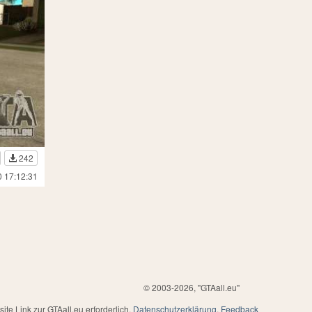
242
0 17:12:31
© 2003-2026, "GTAall.eu"
te Link zur GTAall.eu erforderlich.
Datenschutzerklärung
.
Feedback