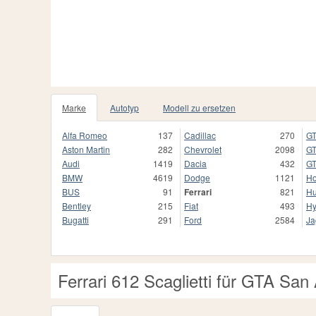
Marke
Autotyp
Modell zu ersetzen
Alfa Romeo
137
Cadillac
270
GT
Aston Martin
282
Chevrolet
2098
GT
Audi
1419
Dacia
432
GT
BMW
4619
Dodge
1121
H
BUS
91
Ferrari
821
H
Bentley
215
Fiat
493
Hy
Bugatti
291
Ford
2584
Ja
Ferrari 612 Scaglietti für GTA San