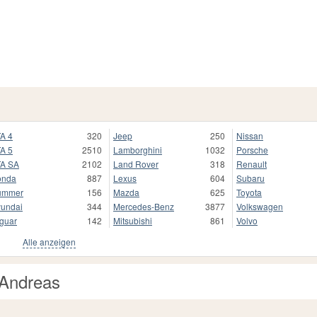
A 4
320
Jeep
250
Nissan
A 5
2510
Lamborghini
1032
Porsche
A SA
2102
Land Rover
318
Renault
onda
887
Lexus
604
Subaru
ummer
156
Mazda
625
Toyota
undai
344
Mercedes-Benz
3877
Volkswagen
guar
142
Mitsubishi
861
Volvo
Alle anzeigen
 Andreas