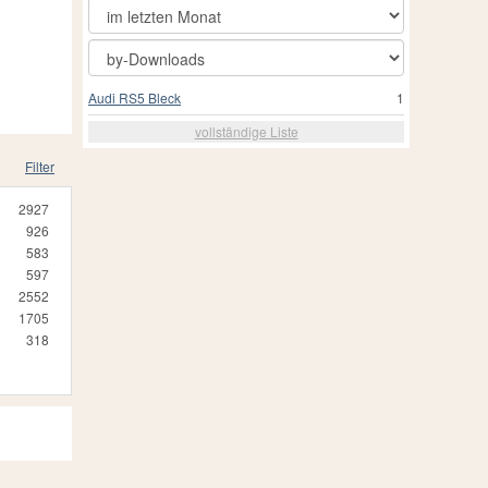
Audi RS5 Bleck
1
vollständige Liste
Filter
2927
926
583
597
2552
1705
318