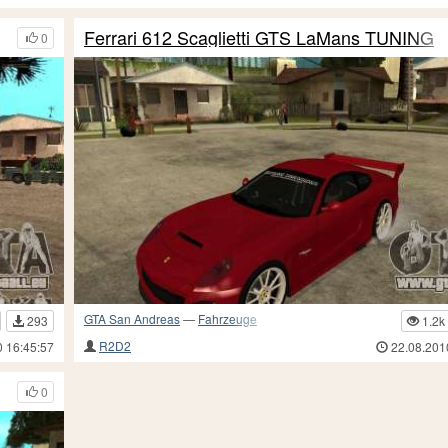
Ferrari 612 Scaglietti GTS LaMans TUNING
0
GTA San Andreas
—
Fahrzeuge
293
1.2k
R2D2
0 16:45:57
22.08.201
0