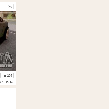
0
265
9 16:25:56