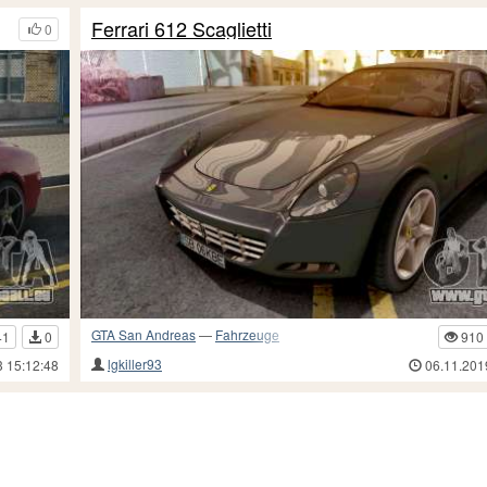
Ferrari 612 Scaglietti
0
GTA San Andreas
—
Fahrzeuge
41
0
910
lgkiller93
3 15:12:48
06.11.201