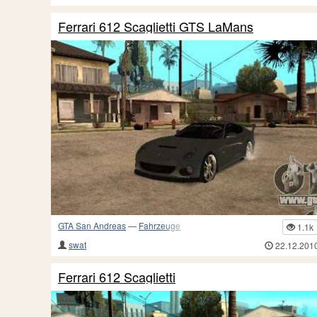
Ferrari 612 Scaglietti GTS LaMans
GTA San Andreas
—
Fahrzeuge
1.1k
swat
22.12.201
Ferrari 612 Scaglietti