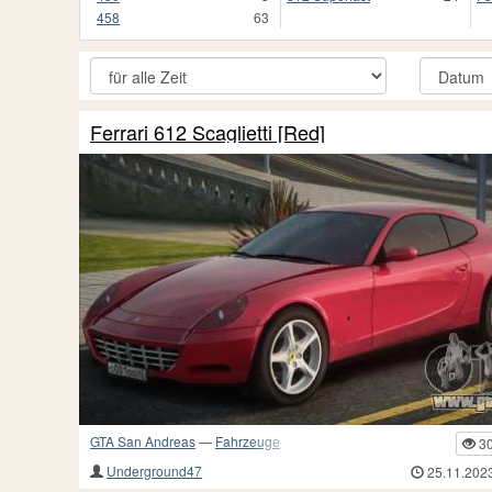
458
63
Ferrari 612 Scaglietti [Red]
GTA San Andreas
—
Fahrzeuge
3
Underground47
25.11.202