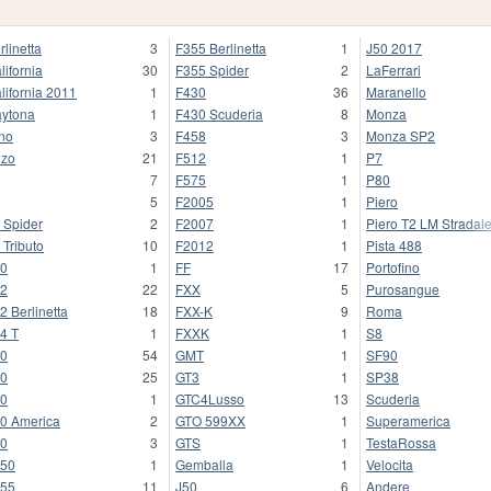
rlinetta
3
F355 Berlinetta
1
J50 2017
lifornia
30
F355 Spider
2
LaFerrari
lifornia 2011
1
F430
36
Maranello
ytona
1
F430 Scuderia
8
Monza
no
3
F458
3
Monza SP2
zo
21
F512
1
P7
7
F575
1
P80
5
F2005
1
Piero
 Spider
2
F2007
1
Piero T2 LM Stradal
 Tributo
10
F2012
1
Pista 488
0
1
FF
17
Portofino
2
22
FXX
5
Purosangue
2 Berlinetta
18
FXX-K
9
Roma
4 T
1
FXXK
1
S8
0
54
GMT
1
SF90
0
25
GT3
1
SP38
0
1
GTC4Lusso
13
Scuderia
0 America
2
GTO 599XX
1
Superamerica
0
3
GTS
1
TestaRossa
50
1
Gemballa
1
Velocita
55
11
J50
6
Andere