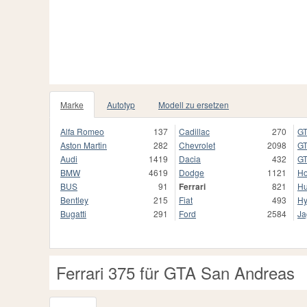
Marke
Autotyp
Modell zu ersetzen
Alfa Romeo
137
Cadillac
270
GT
Aston Martin
282
Chevrolet
2098
GT
Audi
1419
Dacia
432
GT
BMW
4619
Dodge
1121
H
BUS
91
Ferrari
821
H
Bentley
215
Fiat
493
Hy
Bugatti
291
Ford
2584
Ja
Ferrari 375 für GTA San Andreas