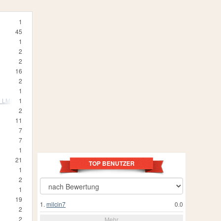
1
45
1
2
2
16
2
1
e LMP1
1
2
11
7
7
1
21
TOP BENUTZER
1
2
1
19
1.
milcin7
0.0
2
2
Mehr