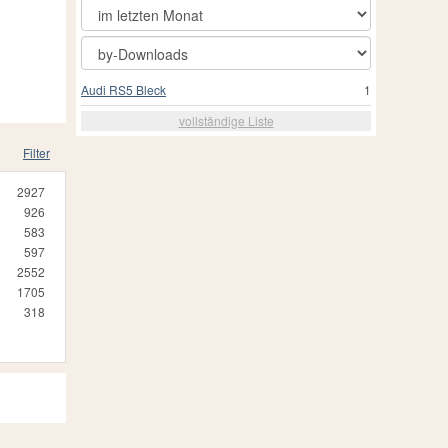
Audi RS5 Bleck
1
vollständige Liste
Filter
2927
926
583
597
2552
1705
318