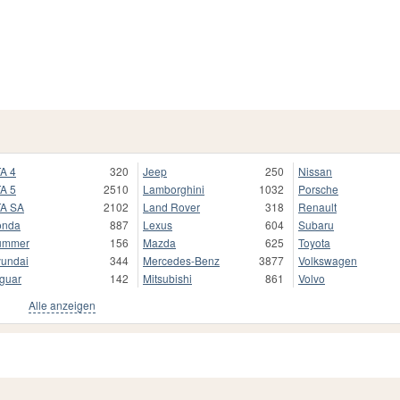
A 4
320
Jeep
250
Nissan
A 5
2510
Lamborghini
1032
Porsche
A SA
2102
Land Rover
318
Renault
onda
887
Lexus
604
Subaru
ummer
156
Mazda
625
Toyota
undai
344
Mercedes-Benz
3877
Volkswagen
guar
142
Mitsubishi
861
Volvo
Alle anzeigen