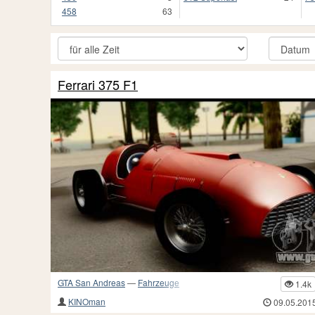
458
63
Ferrari 375 F1
GTA San Andreas
—
Fahrzeuge
1.4k
KINOman
09.05.201