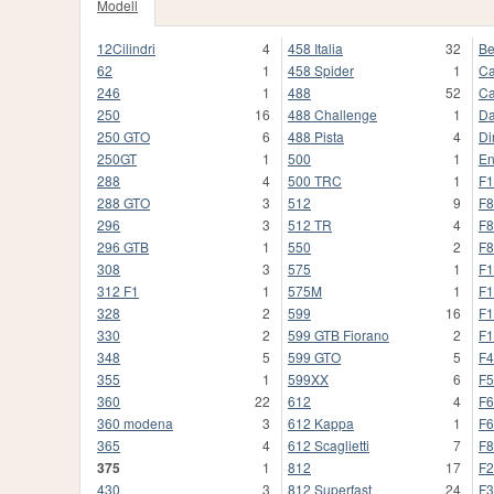
Modell
12Cilindri
4
458 Italia
32
Be
62
1
458 Spider
1
Ca
246
1
488
52
Ca
250
16
488 Challenge
1
Da
250 GTO
6
488 Pista
4
Di
250GT
1
500
1
En
288
4
500 TRC
1
F1
288 GTO
3
512
9
F8
296
3
512 TR
4
F8
296 GTB
1
550
2
F8
308
3
575
1
F1
312 F1
1
575M
1
F1
328
2
599
16
F1
330
2
599 GTB Fiorano
2
F1
348
5
599 GTO
5
F4
355
1
599XX
6
F5
360
22
612
4
F6
360 modena
3
612 Kappa
1
F6
365
4
612 Scaglietti
7
F8
375
1
812
17
F2
430
3
812 Superfast
24
F3