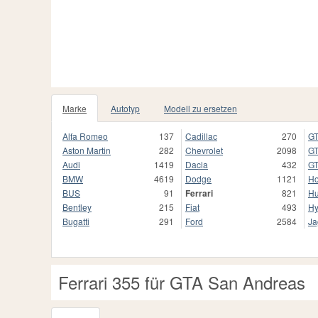
Marke
Autotyp
Modell zu ersetzen
Alfa Romeo
137
Cadillac
270
GT
Aston Martin
282
Chevrolet
2098
GT
Audi
1419
Dacia
432
GT
BMW
4619
Dodge
1121
H
BUS
91
Ferrari
821
H
Bentley
215
Fiat
493
Hy
Bugatti
291
Ford
2584
Ja
Ferrari 355 für GTA San Andreas