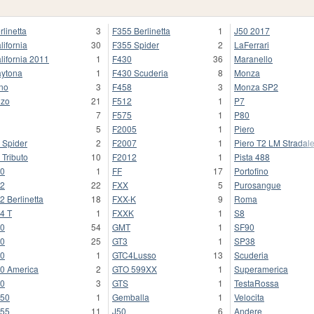
rlinetta
3
F355 Berlinetta
1
J50 2017
lifornia
30
F355 Spider
2
LaFerrari
lifornia 2011
1
F430
36
Maranello
ytona
1
F430 Scuderia
8
Monza
no
3
F458
3
Monza SP2
zo
21
F512
1
P7
7
F575
1
P80
5
F2005
1
Piero
 Spider
2
F2007
1
Piero T2 LM Stradal
 Tributo
10
F2012
1
Pista 488
0
1
FF
17
Portofino
2
22
FXX
5
Purosangue
2 Berlinetta
18
FXX-K
9
Roma
4 T
1
FXXK
1
S8
0
54
GMT
1
SF90
0
25
GT3
1
SP38
0
1
GTC4Lusso
13
Scuderia
0 America
2
GTO 599XX
1
Superamerica
0
3
GTS
1
TestaRossa
50
1
Gemballa
1
Velocita
55
11
J50
6
Andere