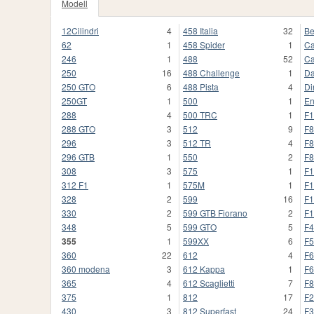
Modell
12Cilindri
4
458 Italia
32
Be
62
1
458 Spider
1
Ca
246
1
488
52
Ca
250
16
488 Challenge
1
Da
250 GTO
6
488 Pista
4
Di
250GT
1
500
1
En
288
4
500 TRC
1
F1
288 GTO
3
512
9
F8
296
3
512 TR
4
F8
296 GTB
1
550
2
F8
308
3
575
1
F1
312 F1
1
575M
1
F1
328
2
599
16
F1
330
2
599 GTB Fiorano
2
F1
348
5
599 GTO
5
F4
355
1
599XX
6
F5
360
22
612
4
F6
360 modena
3
612 Kappa
1
F6
365
4
612 Scaglietti
7
F8
375
1
812
17
F2
430
3
812 Superfast
24
F3