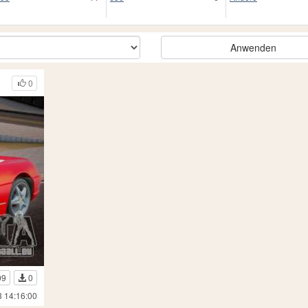
Anwenden
0
09
0
3 14:16:00