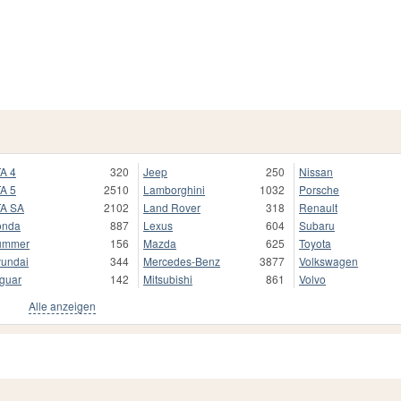
A 4
320
Jeep
250
Nissan
A 5
2510
Lamborghini
1032
Porsche
A SA
2102
Land Rover
318
Renault
onda
887
Lexus
604
Subaru
ummer
156
Mazda
625
Toyota
undai
344
Mercedes-Benz
3877
Volkswagen
guar
142
Mitsubishi
861
Volvo
Alle anzeigen