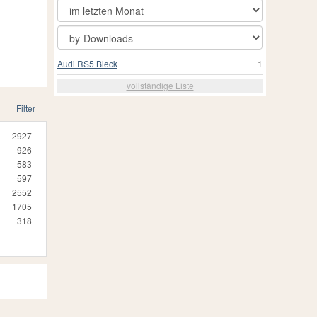
Audi RS5 Bleck
1
vollständige Liste
Filter
2927
926
583
597
2552
1705
318