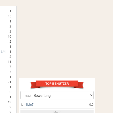
1
45
1
2
2
16
2
1
e LMP1
1
2
11
7
7
1
21
TOP BENUTZER
1
2
1
19
1.
milcin7
0.0
2
2
Mehr