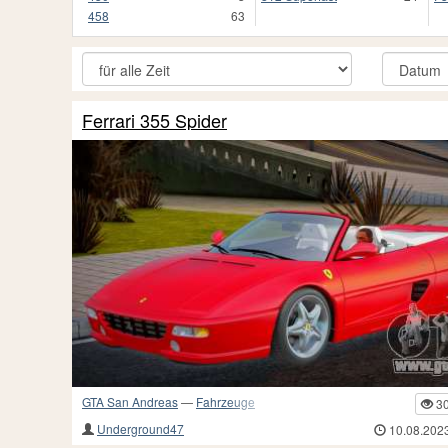
458
63
Ferrari 355 Spider
GTA San Andreas
—
Fahrzeuge
3
Underground47
10.08.202