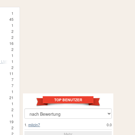
1
45
1
2
2
16
2
1
e LMP1
1
2
11
7
7
1
21
TOP BENUTZER
1
2
1
19
1.
milcin7
0.0
2
2
Mehr