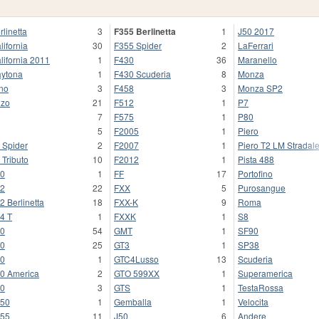
rlinetta
3
F355 Berlinetta
1
J50 2017
lifornia
30
F355 Spider
2
LaFerrari
lifornia 2011
1
F430
36
Maranello
ytona
1
F430 Scuderia
8
Monza
no
3
F458
3
Monza SP2
zo
21
F512
1
P7
7
F575
1
P80
5
F2005
1
Piero
 Spider
2
F2007
1
Piero T2 LM Stradal
 Tributo
10
F2012
1
Pista 488
0
1
FF
17
Portofino
2
22
FXX
5
Purosangue
2 Berlinetta
18
FXX-K
9
Roma
4 T
1
FXXK
1
S8
0
54
GMT
1
SF90
0
25
GT3
1
SP38
0
1
GTC4Lusso
13
Scuderia
0 America
2
GTO 599XX
1
Superamerica
0
3
GTS
1
TestaRossa
50
1
Gemballa
1
Velocita
55
11
J50
6
Andere