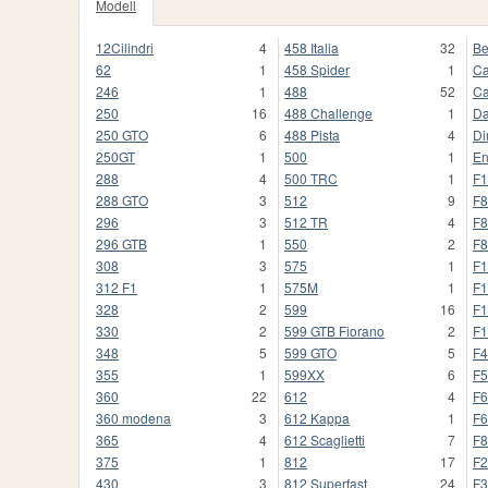
Modell
12Cilindri
4
458 Italia
32
Be
62
1
458 Spider
1
Ca
246
1
488
52
Ca
250
16
488 Challenge
1
Da
250 GTO
6
488 Pista
4
Di
250GT
1
500
1
En
288
4
500 TRC
1
F1
288 GTO
3
512
9
F8
296
3
512 TR
4
F8
296 GTB
1
550
2
F8
308
3
575
1
F1
312 F1
1
575M
1
F1
328
2
599
16
F1
330
2
599 GTB Fiorano
2
F1
348
5
599 GTO
5
F4
355
1
599XX
6
F5
360
22
612
4
F6
360 modena
3
612 Kappa
1
F6
365
4
612 Scaglietti
7
F8
375
1
812
17
F2
430
3
812 Superfast
24
F3