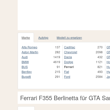
Marke
Autotyp
Modell zu ersetzen
Alfa Romeo
137
Cadillac
270
GT
Aston Martin
282
Chevrolet
2098
GT
Audi
1419
Dacia
432
GT
BMW
4619
Dodge
1121
H
BUS
91
Ferrari
821
H
Bentley
215
Fiat
493
Hy
Bugatti
291
Ford
2584
Ja
Ferrari F355 Berlinetta für GTA S