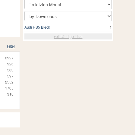
Audi RS5 Bleck
1
vollständige Liste
Filter
2927
926
583
597
2552
1705
318