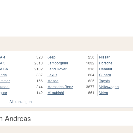
A 4
320
Jeep
250
Nissan
A 5
2510
Lamborghini
1032
Porsche
A SA
2102
Land Rover
318
Renault
onda
887
Lexus
604
Subaru
ummer
156
Mazda
625
Toyota
undai
344
Mercedes-Benz
3877
Volkswagen
guar
142
Mitsubishi
861
Volvo
Alle anzeigen
an Andreas