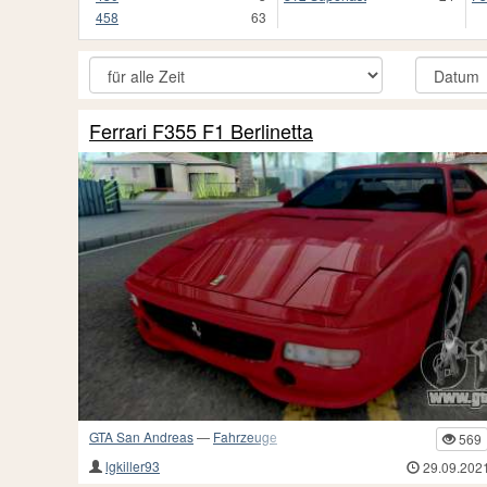
458
63
Ferrari F355 F1 Berlinetta
GTA San Andreas
—
Fahrzeuge
569
lgkiller93
29.09.202