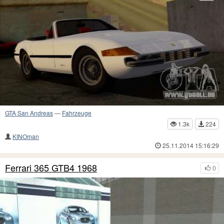
GTA San Andreas
—
Fahrzeuge
1.3k
224
KINOman
25.11.2014 15:16:29
Ferrari 365 GTB4 1968
0