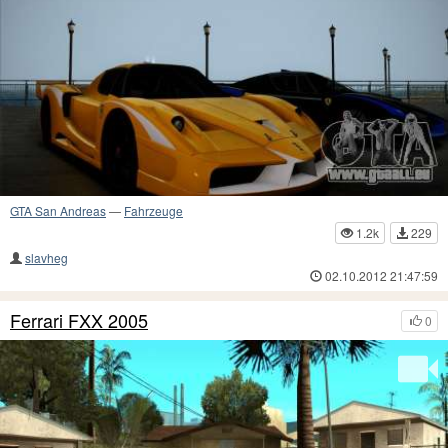
GTA San Andreas
—
Fahrzeuge
1.2k
229
slavheg
02.10.2012 21:47:59
Ferrari FXX 2005
0