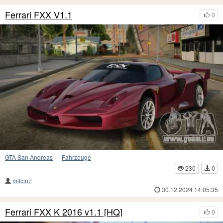
Ferrari FXX V1.1
0
GTA San Andreas
—
Fahrzeuge
230
0
milcin7
30.12.2024 14:05:35
Ferrari FXX K 2016 v1.1 [HQ]
0