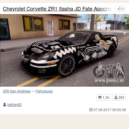
Chevrolet Corvette ZR1 Itasha JD Fate Apocrypha
0
GTA San Andreas
—
Fahrzeuge
1.2k
283
lgkiller93
07.09.2017 05:55:39