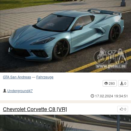
GTA San Andreas
—
Fahrzeuge
280
0
Underground47
17.02.2024 19:34:51
Chevrolet Corvette C8 [VR]
0