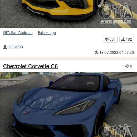
GTA San Andreas
—
Fahrzeuge
634
182
lgkiller93
18.07.2022 04:57:36
Chevrolet Corvette C8
0