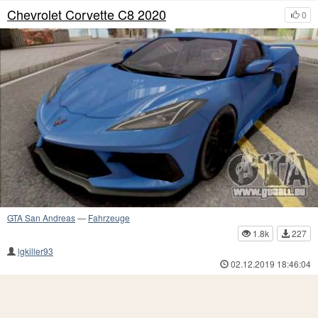
Chevrolet Corvette C8 2020
0
GTA San Andreas
—
Fahrzeuge
1.8k
227
lgkiller93
02.12.2019 18:46:04