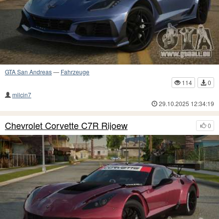
GTA San Andreas
—
Fahrzeuge
114
0
milcin7
29.10.2025 12:34:19
Chevrolet Corvette C7R Rijoew
0