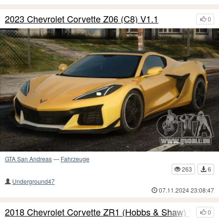
2023 Chevrolet Corvette Z06 (C8) V1.1
0
GTA San Andreas
—
Fahrzeuge
263
6
Underground47
07.11.2024 23:08:47
2018 Chevrolet Corvette ZR1 (Hobbs & Shaw) V1.1
0