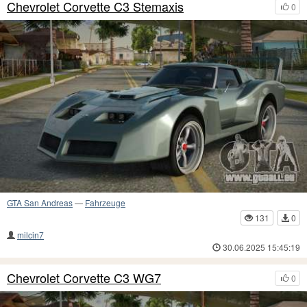
Chevrolet Corvette C3 Stemaxis
0
GTA San Andreas
—
Fahrzeuge
131
0
milcin7
30.06.2025 15:45:19
Chevrolet Corvette C3 WG7
0