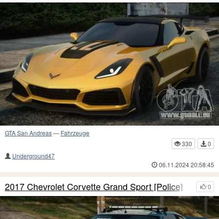
GTA San Andreas
—
Fahrzeuge
330
0
Underground47
06.11.2024 20:58:45
2017 Chevrolet Corvette Grand Sport [Police]
0