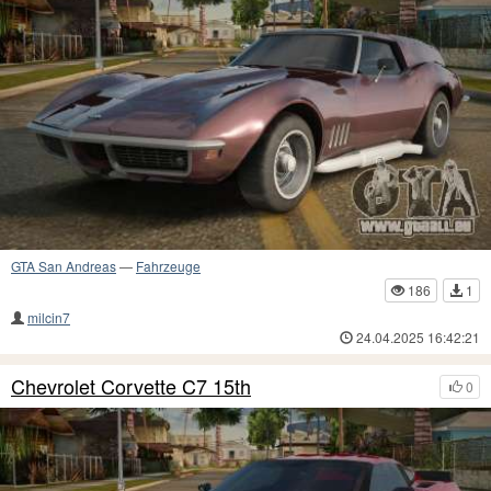
GTA San Andreas
—
Fahrzeuge
186
1
milcin7
24.04.2025 16:42:21
Chevrolet Corvette C7 15th
0