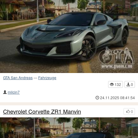
GTA San Andreas
—
Fahrzeuge
132
0
milcin7
24.11.2025 08:41:54
Chevrolet Corvette ZR1 Manvin
0