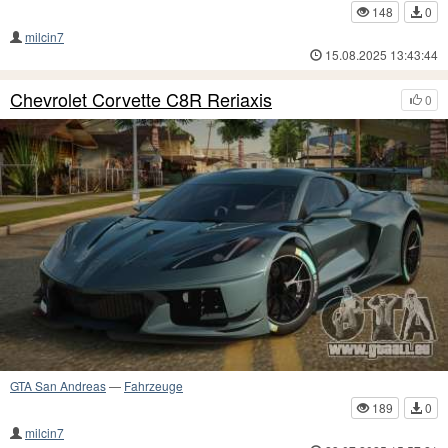
148
0
milcin7
15.08.2025 13:43:44
Chevrolet Corvette C8R Reriaxis
0
GTA San Andreas
—
Fahrzeuge
189
0
milcin7