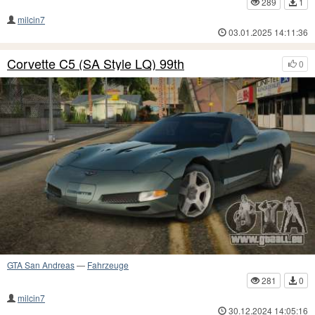
289
1
milcin7
03.01.2025 14:11:36
Corvette C5 (SA Style LQ) 99th
0
GTA San Andreas
—
Fahrzeuge
281
0
milcin7
30.12.2024 14:05:16