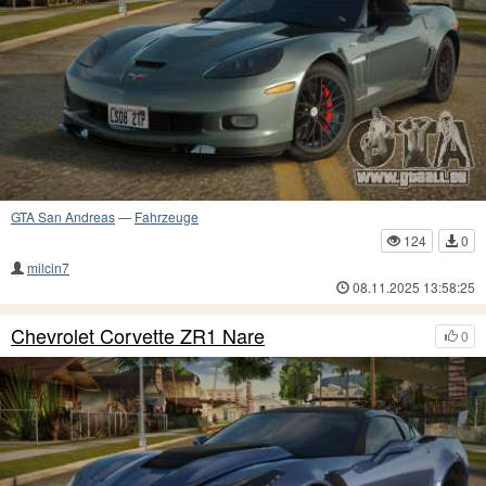
GTA San Andreas
—
Fahrzeuge
124
0
milcin7
08.11.2025 13:58:25
Chevrolet Corvette ZR1 Nare
0