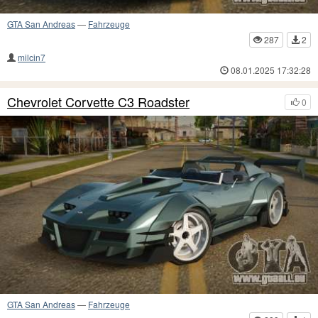
GTA San Andreas
—
Fahrzeuge
287
2
milcin7
08.01.2025 17:32:28
Chevrolet Corvette C3 Roadster
0
GTA San Andreas
—
Fahrzeuge