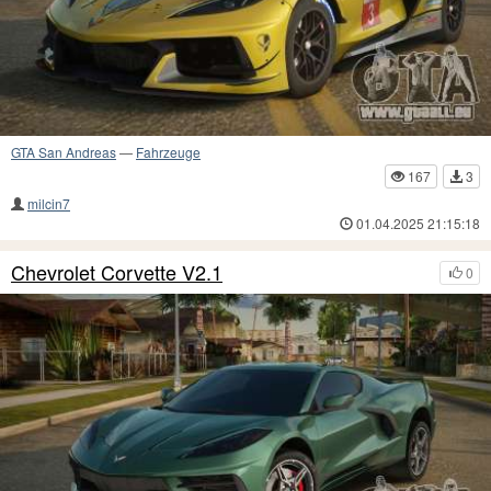
GTA San Andreas
—
Fahrzeuge
167
3
milcin7
01.04.2025 21:15:18
Chevrolet Corvette V2.1
0