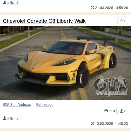
milcin7
21.03.2026 14:59:20
Chevrolet Corvette C8 Liberty Walk
0
GTA San Andreas
—
Fahrzeuge
110
0
milcin7
13.03.2026 11:48:23