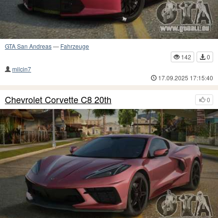
GTA San Andreas
—
Fahrzeuge
142
0
milcin7
17.09.2025 17:15:40
Chevrolet Corvette C8 20th
0