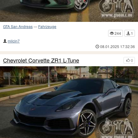
GTA San Andreas
—
Fahrzeuge
244
1
milcin7
08.01.2025 17:32:36
Chevrolet Corvette ZR1 L-Tune
0