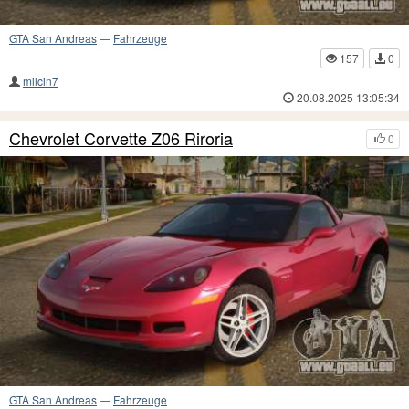
GTA San Andreas
—
Fahrzeuge
157
0
milcin7
20.08.2025 13:05:34
Chevrolet Corvette Z06 Riroria
0
GTA San Andreas
—
Fahrzeuge