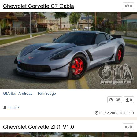
Chevrolet Corvette C7 Gabia
0
GTA San Andreas
—
Fahrzeuge
138
0
milcin7
05.12.2025 16:06:09
Chevrolet Corvette ZR1 V1.0
0