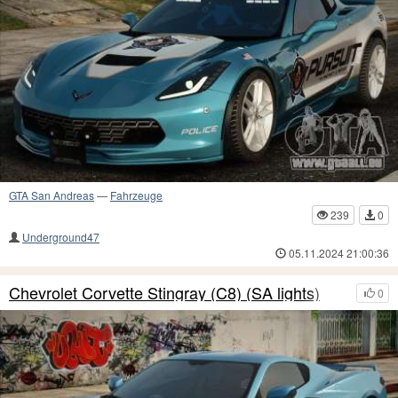
GTA San Andreas
—
Fahrzeuge
239
0
Underground47
05.11.2024 21:00:36
Chevrolet Corvette Stingray (C8) (SA lights)
0