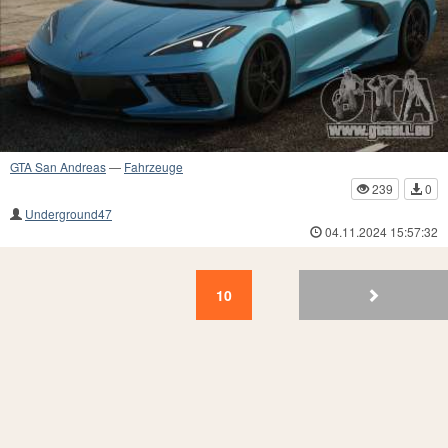
GTA San Andreas
—
Fahrzeuge
239
0
Underground47
04.11.2024 15:57:32
10
9
8
7
6
5
4
3
2
1
10