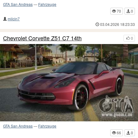
GTA San Andreas
—
Fahrzeuge
70
0
milcin7
03.04.2026 18:23:33
Chevrolet Corvette Z51 C7 14th
0
GTA San Andreas
—
Fahrzeuge
66
0