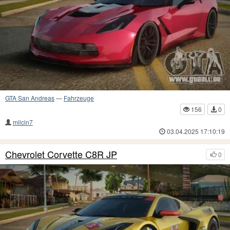
GTA San Andreas
—
Fahrzeuge
156
0
milcin7
03.04.2025 17:10:19
Chevrolet Corvette C8R JP
0