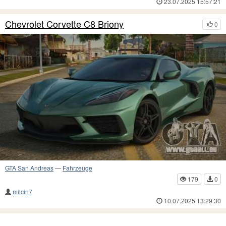
23.07.2025 15:57:21
Chevrolet Corvette C8 Briony
0
GTA San Andreas
—
Fahrzeuge
179
0
milcin7
10.07.2025 13:29:30