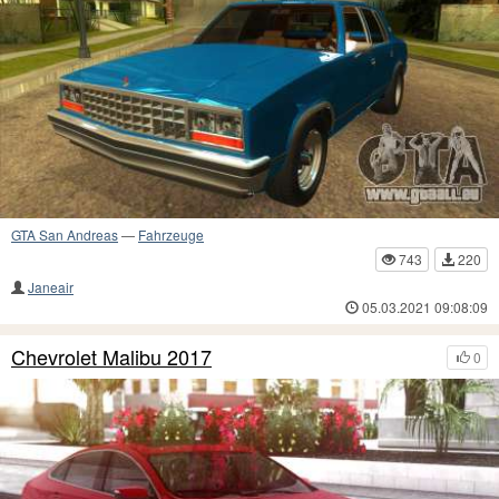
GTA San Andreas
—
Fahrzeuge
743
220
Janeair
05.03.2021 09:08:09
Chevrolet Malibu 2017
0