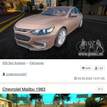
GTA San Andreas
—
Fahrzeuge
449
142
Underground47
03.09.2022 13:01:05
Chevrolet Malibu 1983
0