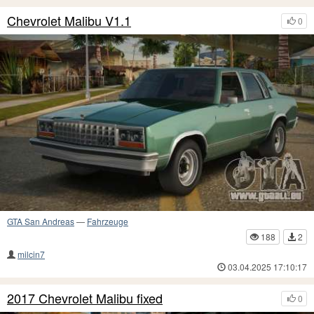
Chevrolet Malibu V1.1
0
GTA San Andreas
—
Fahrzeuge
188
2
milcin7
03.04.2025 17:10:17
2017 Chevrolet Malibu fixed
0