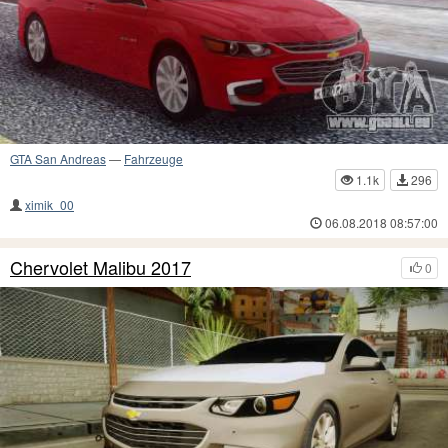
GTA San Andreas
—
Fahrzeuge
1.1k
296
ximik_00
06.08.2018 08:57:00
Chervolet Malibu 2017
0