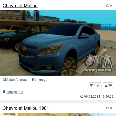
Chevrolet Malibu
0
GTA San Andreas
—
Fahrzeuge
1.2k
39
heavyangel
06.04.2014 19:56:22
Chevrolet Malibu 1981
0