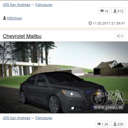
GTA San Andreas
—
Fahrzeuge
1k
312
KINOman
11.02.2017 21:39:47
Chevrolet Malibu
0
GTA San Andreas
—
Fahrzeuge
1.3k
226