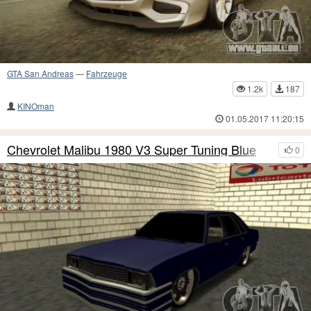
GTA San Andreas
—
Fahrzeuge
1.2k
187
KINOman
01.05.2017 11:20:15
Chevrolet Malibu 1980 V3 Super Tuning Blue
0