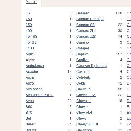
Modell
56
2
Camaro
210
Co
250
1
Camaro Concept
1
Co
350
1
Camaro SS
22
Co
400
1
Camaro ZL1
30
Co
454 SS
1
Camaro z28
14
Co
454SS
1
Camino
3
Co
3100
7
Camper
1
Co
Agile
3
Caprice
157
Co
Alpha
1
Captiva
4
Co
Ambulance
1
Caravan Diplomata
1
Co
Apache
12
Cavalier
4
Cr
Astra
3
Celebrity
2
Cu
Astro
3
Celta
12
D-
Avalanche
9
Chevelle
38
D
Avalanche Police
1
Chevelle SS
22
D
Aveo
30
Chevette
16
Da
B60
2
Cheville
1
El
B70
3
Chevrolet
1
El
Bel
1
Chevy
2
Ep
BelAir
4
Chevy 500 DL
1
Eq
Bel Air
23
Cheyenne
11
Ev