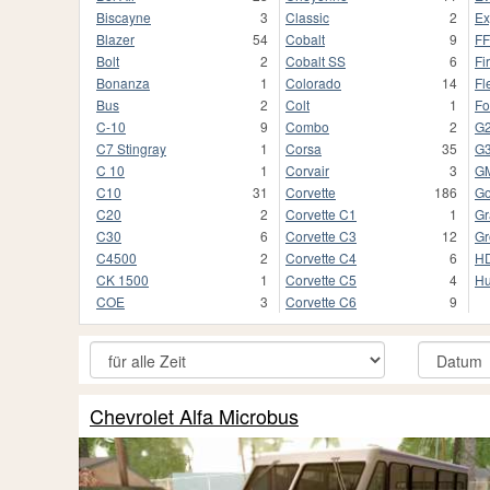
Biscayne
3
Classic
2
Ex
Blazer
54
Cobalt
9
F
Bolt
2
Cobalt SS
6
Fi
Bonanza
1
Colorado
14
Fl
Bus
2
Colt
1
Fo
C-10
9
Combo
2
G
C7 Stingray
1
Corsa
35
G
C 10
1
Corvair
3
G
C10
31
Corvette
186
Go
C20
2
Corvette C1
1
Gr
C30
6
Corvette C3
12
Gr
C4500
2
Corvette C4
6
HD
CK 1500
1
Corvette C5
4
Hu
COE
3
Corvette C6
9
Chevrolet Alfa Microbus