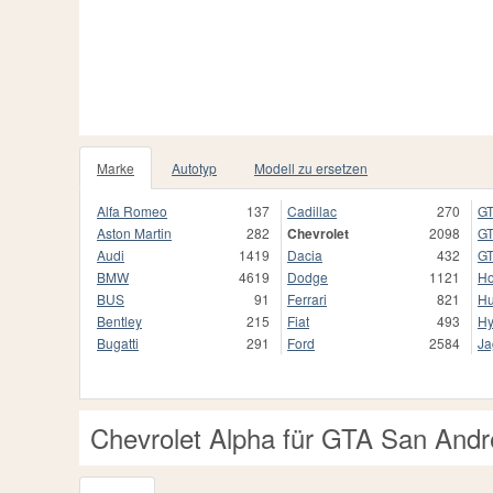
Marke
Autotyp
Modell zu ersetzen
Alfa Romeo
137
Cadillac
270
GT
Aston Martin
282
Chevrolet
2098
GT
Audi
1419
Dacia
432
GT
BMW
4619
Dodge
1121
H
BUS
91
Ferrari
821
H
Bentley
215
Fiat
493
Hy
Bugatti
291
Ford
2584
Ja
Chevrolet Alpha für GTA San And