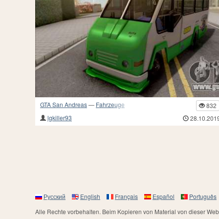
GTA San Andreas
—
Fahrzeuge
832
lgkiller93
28.10.201
Русский
English
Français
Español
Português
Alle Rechte vorbehalten. Beim Kopieren von Material von dieser Websi