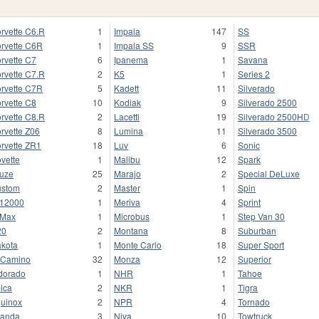
rvette C6.R
1
Impala
147
SS
rvette C6R
1
Impala SS
9
SSR
rvette C7
6
Ipanema
1
Savana
rvette C7.R
2
K5
1
Series 2
rvette C7R
5
Kadett
11
Silverado
rvette C8
10
Kodiak
9
Silverado 2500
rvette C8.R
2
Lacetti
19
Silverado 2500HD
rvette Z06
8
Lumina
11
Silverado 3500
rvette ZR1
18
Luv
6
Sonic
vette
1
Malibu
12
Spark
uze
25
Marajo
2
Special DeLuxe
stom
2
Master
1
Spin
12000
1
Meriva
4
Sprint
-Max
1
Microbus
1
Step Van 30
20
2
Montana
8
Suburban
kota
1
Monte Carlo
18
Super Sport
 Camino
32
Monza
12
Superior
dorado
1
NHR
1
Tahoe
ica
2
NKR
1
Tigra
uinox
2
NPR
4
Tornado
anda
3
Niva
10
Towtruck