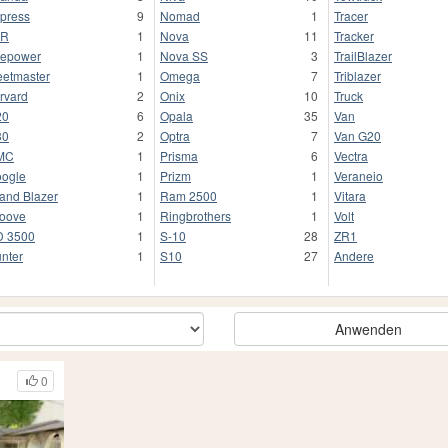
press
9
Nomad
1
Tracer
FR
1
Nova
11
Tracker
repower
1
Nova SS
3
TrailBlazer
eetmaster
1
Omega
7
Triblazer
rvard
2
Onix
10
Truck
20
6
Opala
35
Van
30
2
Optra
7
Van G20
MC
1
Prisma
6
Vectra
ogle
1
Prizm
1
Veraneio
and Blazer
1
Ram 2500
1
Vitara
oove
1
Ringbrothers
1
Volt
 3500
1
S-10
28
ZR1
nter
1
S10
27
Andere
Anwenden
0