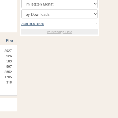
Audi RS5 Bleck
1
vollständige Liste
Filter
2927
926
583
597
2552
1705
318