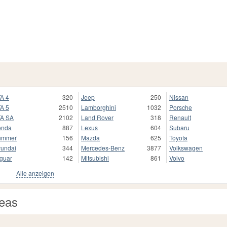
A 4
320
Jeep
250
Nissan
A 5
2510
Lamborghini
1032
Porsche
A SA
2102
Land Rover
318
Renault
onda
887
Lexus
604
Subaru
ummer
156
Mazda
625
Toyota
undai
344
Mercedes-Benz
3877
Volkswagen
guar
142
Mitsubishi
861
Volvo
Alle anzeigen
reas