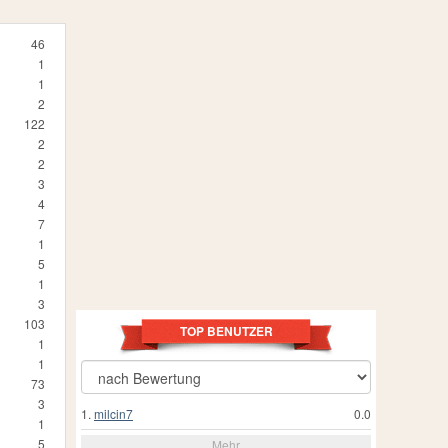
46
1
1
2
122
2
2
3
4
7
1
5
1
3
103
TOP BENUTZER
1
1
73
3
1.
milcin7
0.0
1
5
Mehr