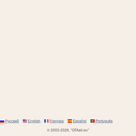
Русский
English
Français
Español
Português
© 2003-2026, "GTAall.eu"