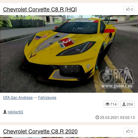
Chevrolet Corvette C8.R [HQ]
0
GTA San Andreas
—
Fahrzeuge
714
204
lgkiller93
25.03.2021 03:02:13
Chevrolet Corvette C8.R 2020
0