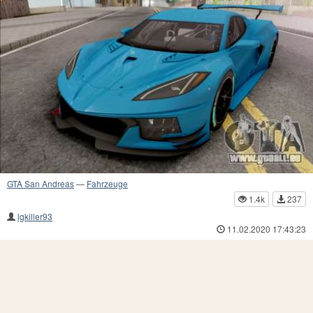
GTA San Andreas
—
Fahrzeuge
1.4k
237
lgkiller93
11.02.2020 17:43:23