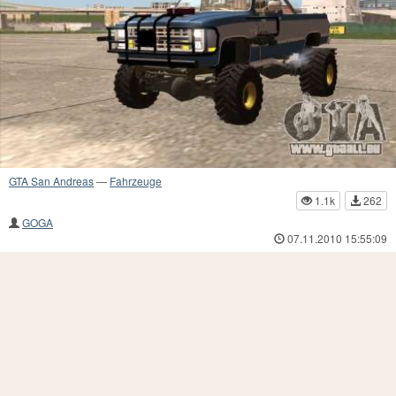
GTA San Andreas
—
Fahrzeuge
1.1k
262
GOGA
07.11.2010 15:55:09