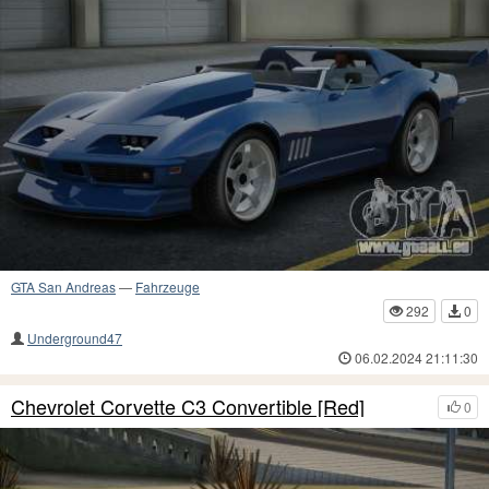
GTA San Andreas
—
Fahrzeuge
292
0
Underground47
06.02.2024 21:11:30
Chevrolet Corvette C3 Convertible [Red]
0