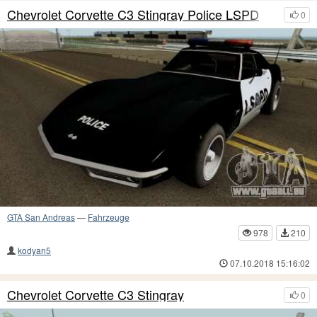
Chevrolet Corvette C3 Stingray Police LSPD
0
GTA San Andreas
—
Fahrzeuge
978
210
kodyan5
07.10.2018 15:16:02
Chevrolet Corvette C3 Stingray
0