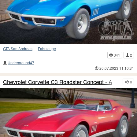
GTA San Andreas
—
Fahrzeuge
341
2
Underground47
20.07.2023 11:10:31
Chevrolet Corvette C3 Roadster Concept - A
0