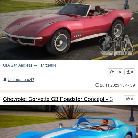
GTA San Andreas
—
Fahrzeuge
318
0
Underground47
26.11.2023 15:47:39
Chevrolet Corvette C3 Roadster Concept - S
0