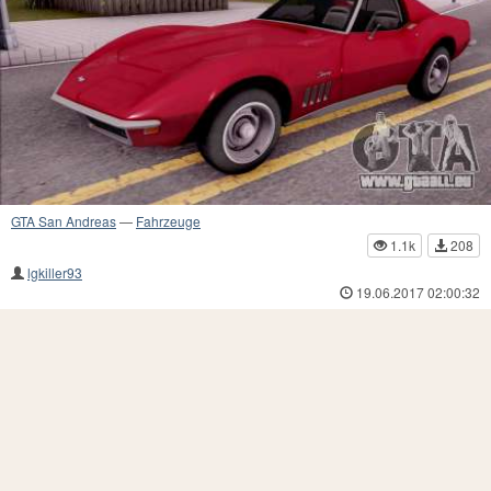
GTA San Andreas
—
Fahrzeuge
1.1k
208
lgkiller93
19.06.2017 02:00:32