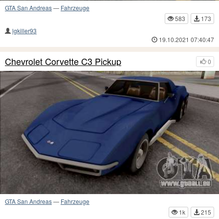
GTA San Andreas
—
Fahrzeuge
583
173
lgkiller93
19.10.2021 07:40:47
Chevrolet Corvette C3 Pickup
0
GTA San Andreas
—
Fahrzeuge
1k
215