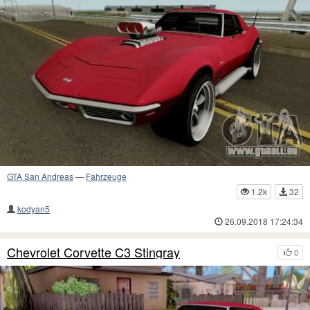
GTA San Andreas
—
Fahrzeuge
1.2k
32
kodyan5
26.09.2018 17:24:34
Chevrolet Corvette C3 Stingray
0