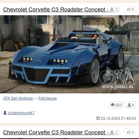
Chevrolet Corvette C3 Roadster Concept - A Wideb
0
GTA San Andreas
—
Fahrzeuge
223
0
Underground47
23.10.2024 21:48:03
Chevrolet Corvette C3 Roadster Concept - A Custo
0