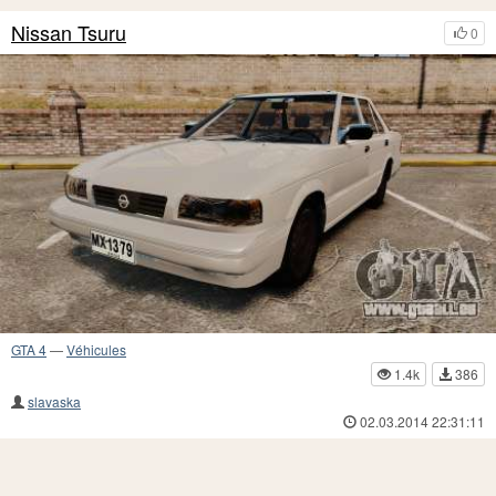
Nissan Tsuru
0
GTA 4
—
Véhicules
1.4k
386
slavaska
02.03.2014 22:31:11