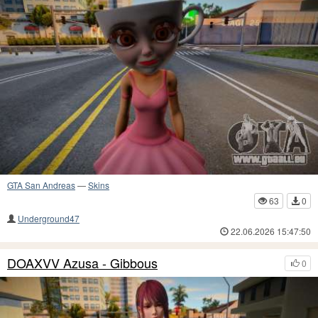
GTA San Andreas
—
Skins
63
0
Underground47
22.06.2026 15:47:50
DOAXVV Azusa - Gibbous
0