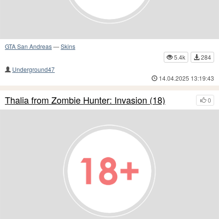
GTA San Andreas
—
Skins
5.4k
284
Underground47
14.04.2025 13:19:43
Thalia from Zombie Hunter: Invasion (18)
0