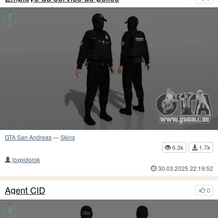
GTA San Andreas
—
Skins
6.3k
1.7k
loxpidorok
30.03.2025 22:19:52
Agent CID
0