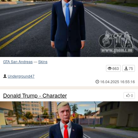
GTA San Andreas
—
Skins
663
75
Underground47
16.04.2025 16:55:16
Donald Trump - Character
0