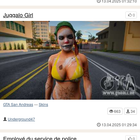
13.04.2025 01:32:10
Juggalo Girl
0
GTA San Andreas
—
Skins
663
34
Underground47
13.04.2025 01:29:34
Employé du service de police
0