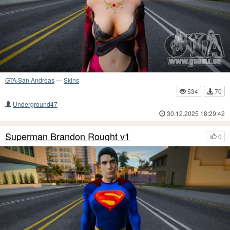
GTA San Andreas
—
Skins
534
70
Underground47
30.12.2025 18:29:42
Superman Brandon Rought v1
0