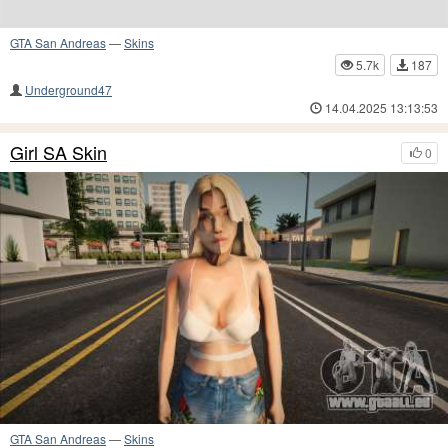
GTA San Andreas
—
Skins
5.7k
187
Underground47
14.04.2025 13:13:53
Girl SA Skin
0
GTA San Andreas
—
Skins