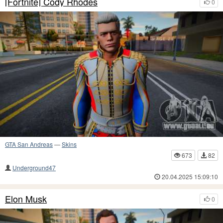
[Fortnite] Cody Rhodes
0
GTA San Andreas
—
Skins
673
82
Underground47
20.04.2025 15:09:10
Elon Musk
0