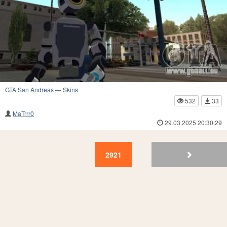
GTA San Andreas
—
Skins
532
33
MaTrrr0
29.03.2025 20:30:29
2921
2920
2919
2918
2917
2916
2915
2914
2913
29
2921