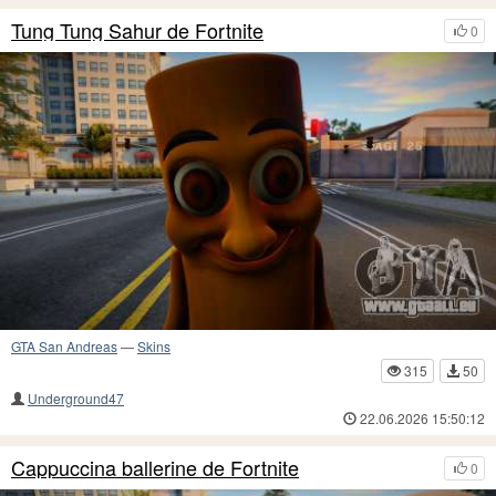
Tung Tung Sahur de Fortnite
0
GTA San Andreas
—
Skins
315
50
Underground47
22.06.2026 15:50:12
Cappuccina ballerine de Fortnite
0