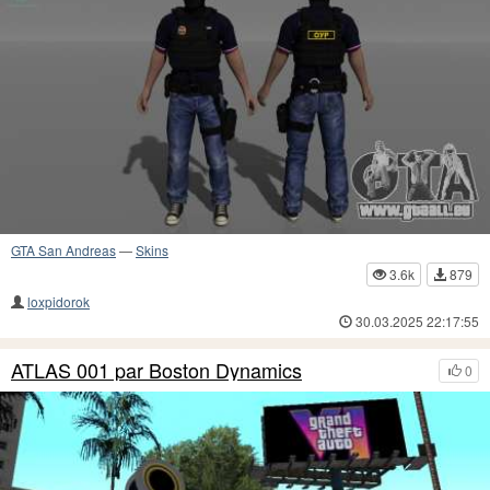
GTA San Andreas
—
Skins
3.6k
879
loxpidorok
30.03.2025 22:17:55
ATLAS 001 par Boston Dynamics
0