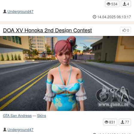
534
4
Underground47
14.04.2025 06:13:17
DOA XV Honoka 2nd Design Contest
0
GTA San Andreas
—
Skins
831
77
Underground47