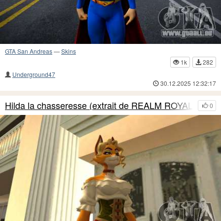
GTA San Andreas
—
Skins
1k
282
Underground47
30.12.2025 12:32:17
Hilda la chasseresse (extrait de REALM ROYALE)
0