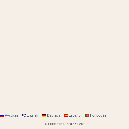
Русский
English
Deutsch
Español
Português
© 2003-2026, "GTAall.eu"