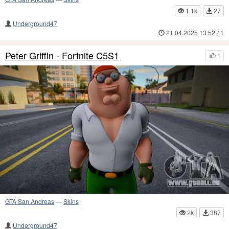
1.1k
27
Underground47
21.04.2025 13:52:41
Peter Griffin - Fortnite C5S1
1
GTA San Andreas
—
Skins
2k
387
Underground47