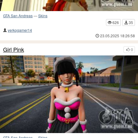
GTA San Andreas
—
Skins
626
35
yerkogamer14
23.05.2025 18:26:58
Girl Pink
0
GTA San Andreas
—
Skins