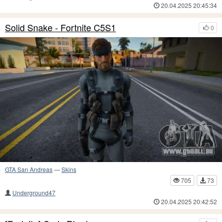
20.04.2025 20:45:34
Solid Snake - Fortnite C5S1
0
GTA San Andreas
—
Skins
705
73
Underground47
20.04.2025 20:42:52