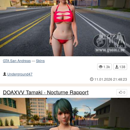
GTA San Andreas
—
Skins
1.3k
138
Underground47
11.01.2026 21:48:23
DOAXVV Tamaki - Nocturne Rapport
0