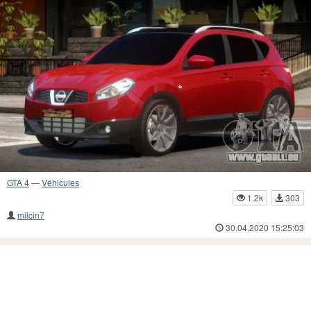
GTA 4
—
Véhicules
1.2k
303
milcin7
30.04.2020 15:25:03