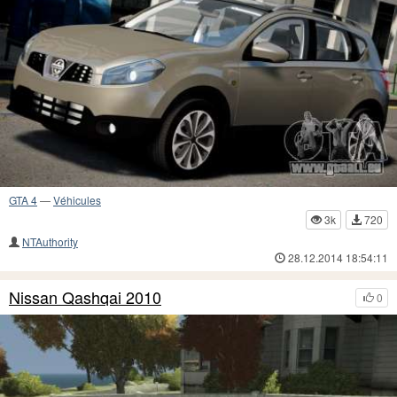
GTA 4
—
Véhicules
3k
720
NTAuthority
28.12.2014 18:54:11
Nissan Qashqai 2010
0