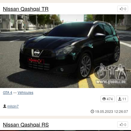
Nissan Qashqai TR
0
GTA 4
—
Véhicules
474
11
milcin7
19.05.2023 12:26:07
Nissan Qashqai RS
0