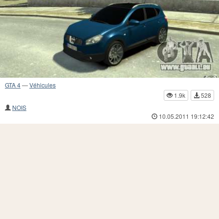
GTA 4
—
Véhicules
1.9k
528
NOIS
10.05.2011 19:12:42