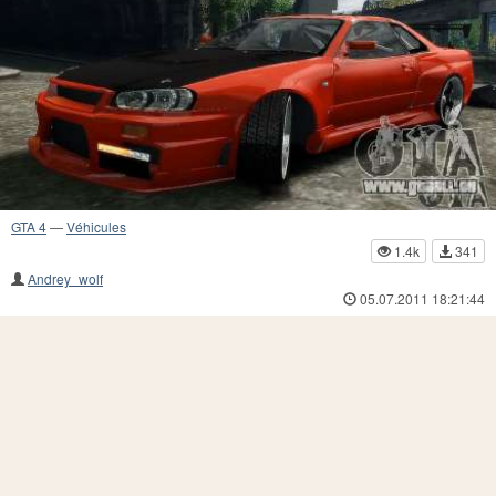
GTA 4
—
Véhicules
1.4k
341
Andrey_wolf
05.07.2011 18:21:44