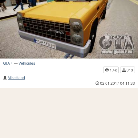
GTA 4
—
Véhicules
1.4k
313
MikeHead
02.01.2017 04:11:33