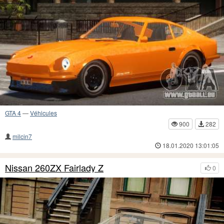
GTA 4
—
Véhicules
900
282
milcin7
18.01.2020 13:01:05
Nissan 260ZX Fairlady Z
0