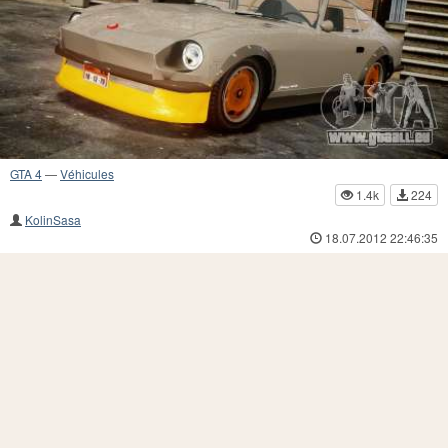
GTA 4
—
Véhicules
1.4k
224
KolinSasa
18.07.2012 22:46:35