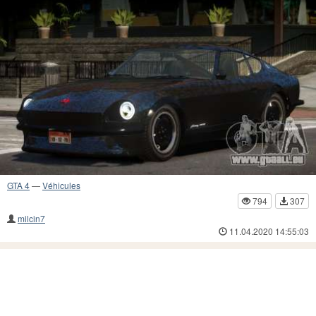
GTA 4
—
Véhicules
794
307
milcin7
11.04.2020 14:55:03