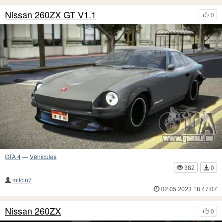
Nissan 260ZX GT V1.1
0
GTA 4
—
Véhicules
382
0
milcin7
02.05.2023 18:47:07
Nissan 260ZX
0