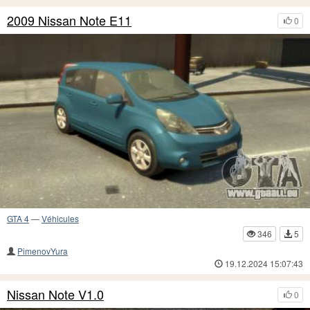
2009 Nissan Note E11
0
GTA 4
—
Véhicules
346
5
PimenovYura
19.12.2024 15:07:43
Nissan Note V1.0
0