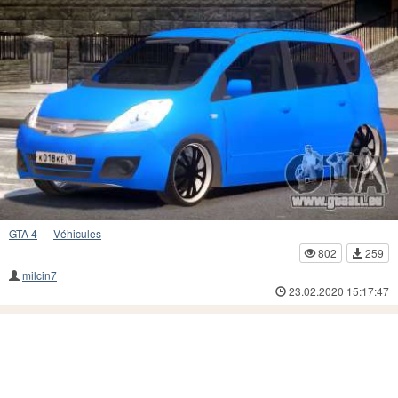
GTA 4
—
Véhicules
802
259
milcin7
23.02.2020 15:17:47