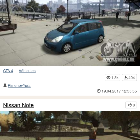
GTA 4
—
Véhicules
1.8k
404
PimenovYura
19.04.2017 12:55:55
Nissan Note
0