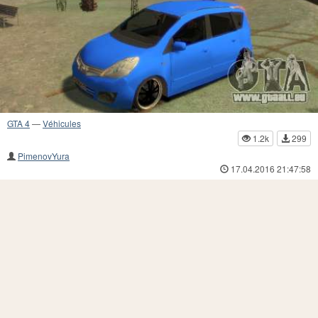
GTA 4
—
Véhicules
1.2k
299
PimenovYura
17.04.2016 21:47:58