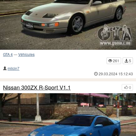
GTA 4
—
Véhicules
261
5
milcin7
29.03.2024 15:12:43
Nissan 300ZX R-Sport V1.1
0