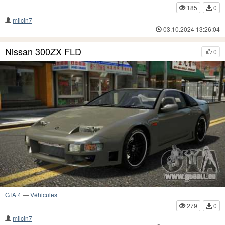
185
0
milcin7
03.10.2024 13:26:04
Nissan 300ZX FLD
0
GTA 4
—
Véhicules
279
0
milcin7