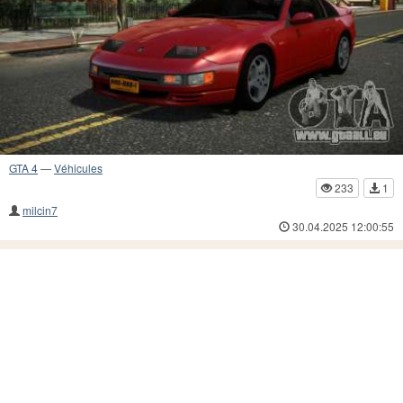
GTA 4
—
Véhicules
233
1
milcin7
30.04.2025 12:00:55