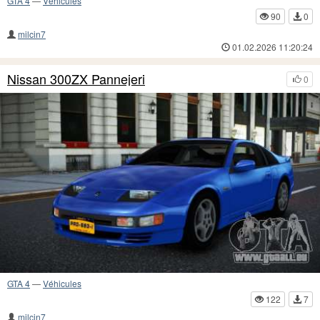
GTA 4
—
Véhicules
90
0
milcin7
01.02.2026 11:20:24
Nissan 300ZX Pannejeri
0
GTA 4
—
Véhicules
122
7
milcin7