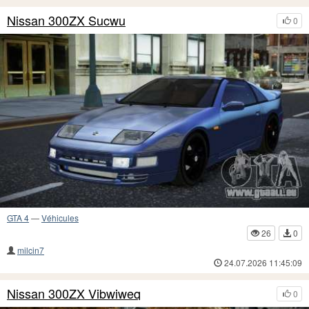
Nissan 300ZX Sucwu
0
GTA 4
—
Véhicules
26
0
milcin7
24.07.2026 11:45:09
Nissan 300ZX Vibwiweq
0