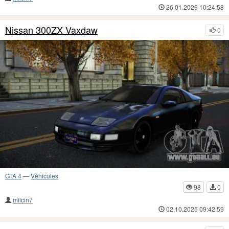
26.01.2026 10:24:58
Nissan 300ZX Vaxdaw
0
GTA 4
—
Véhicules
98
0
milcin7
02.10.2025 09:42:59