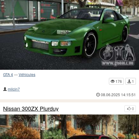
GTA 4
—
Véhicules
176
1
milcin7
08.06.2025 14:15:51
Nissan 300ZX Plurduy
0