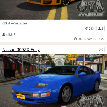
GTA 4
—
Véhicules
243
2
milcin7
09.01.2025 10:18:23
Nissan 300ZX Folly
0