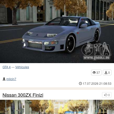
GTA 4
—
Véhicules
37
0
milcin7
17.07.2026 21:08:53
Nissan 300ZX Finizi
0