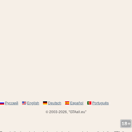
Русский
English
Deutsch
Español
Português
© 2003-2026, "GTAall.eu"