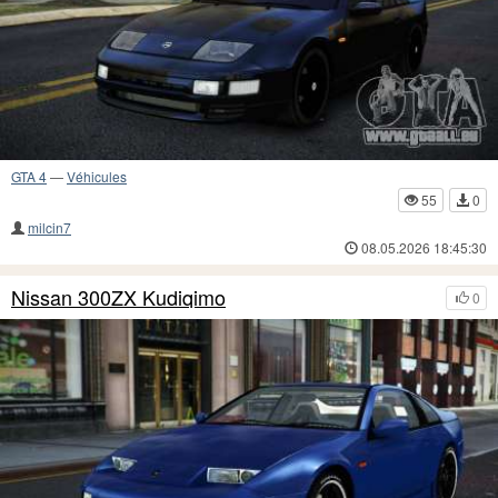
GTA 4
—
Véhicules
55
0
milcin7
08.05.2026 18:45:30
Nissan 300ZX Kudiqimo
0