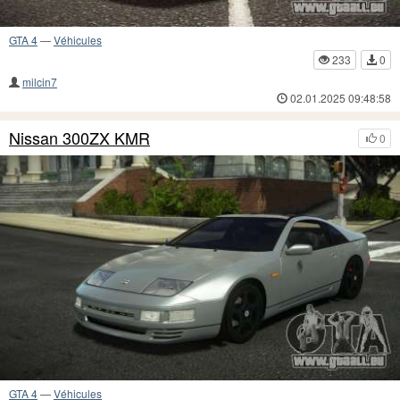
GTA 4
—
Véhicules
233
0
milcin7
02.01.2025 09:48:58
Nissan 300ZX KMR
0
GTA 4
—
Véhicules