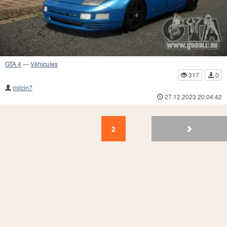
GTA 4
—
Véhicules
317
0
milcin7
27.12.2023 20:04:42
2
1
2