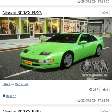
28.08.2024 13:21:30
Nissan 300ZX RSG
0
GTA 4
—
Véhicules
257
4
milcin7
22.08.2024 17:22:59
Nissan 300ZX 94th
0