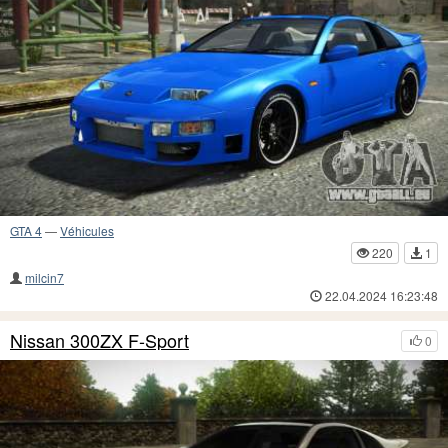
GTA 4
—
Véhicules
220
1
milcin7
22.04.2024 16:23:48
Nissan 300ZX F-Sport
0