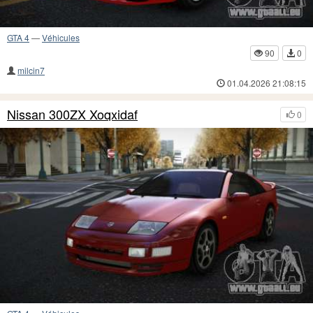
GTA 4
—
Véhicules
90
0
milcin7
01.04.2026 21:08:15
Nissan 300ZX Xoqxidaf
0