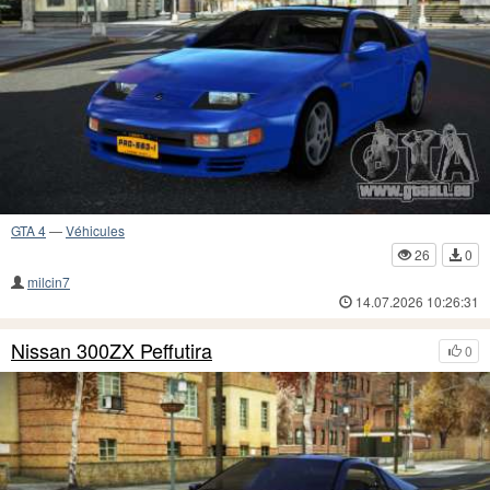
GTA 4
—
Véhicules
26
0
milcin7
14.07.2026 10:26:31
Nissan 300ZX Peffutira
0