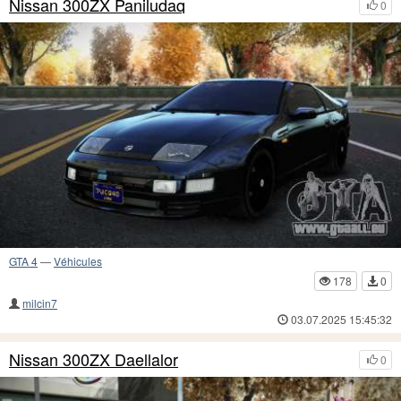
Nissan 300ZX Paniludaq
0
GTA 4
—
Véhicules
178
0
milcin7
03.07.2025 15:45:32
Nissan 300ZX Daellalor
0