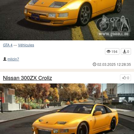
GTA 4
—
Véhicules
194
0
milcin7
02.03.2025 12:28:35
Nissan 300ZX Croliz
0