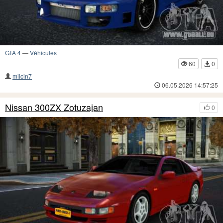
GTA 4
—
Véhicules
60
0
milcin7
06.05.2026 14:57:25
Nissan 300ZX Zotuzajan
0