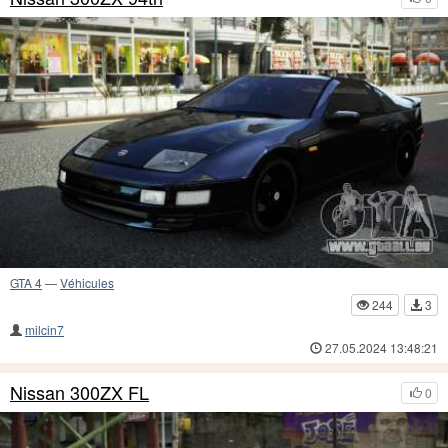
GTA 4
—
Véhicules
244
3
milcin7
27.05.2024 13:48:21
Nissan 300ZX FL
0