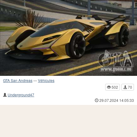
GTA San Andreas
—
Véhicules
502
70
Underground47
29.07.2024 14:05:33