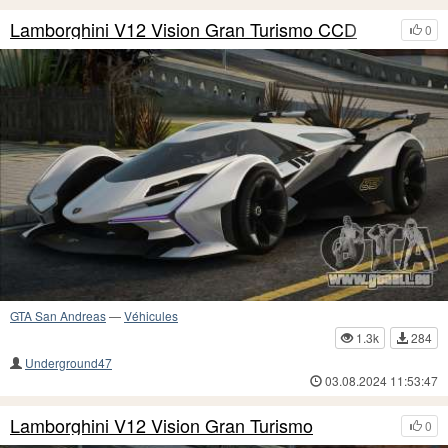
Lamborghini V12 Vision Gran Turismo CCD
0
GTA San Andreas
—
Véhicules
1.3k
284
Underground47
03.08.2024 11:53:47
Lamborghini V12 Vision Gran Turismo
0