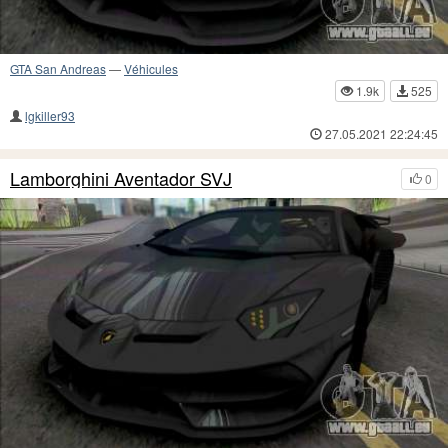
GTA San Andreas
—
Véhicules
1.9k
525
lgkiller93
27.05.2021 22:24:45
Lamborghini Aventador SVJ
0