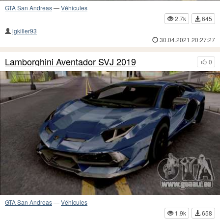
GTA San Andreas
—
Véhicules
2.7k
645
lgkiller93
30.04.2021 20:27:27
Lamborghini Aventador SVJ 2019
0
GTA San Andreas
—
Véhicules
1.9k
658