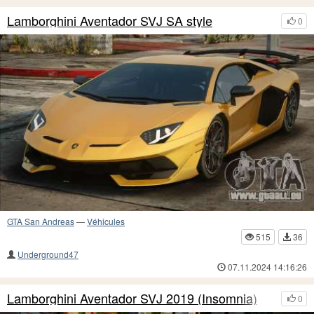
Lamborghini Aventador SVJ SA style
0
GTA San Andreas
—
Véhicules
515
36
Underground47
07.11.2024 14:16:26
Lamborghini Aventador SVJ 2019 (Insomnia)
0