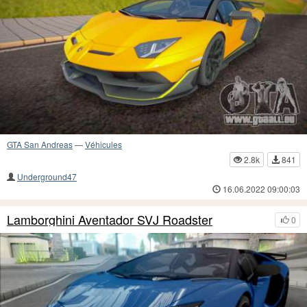
GTA San Andreas
—
Véhicules
2.8k
841
Underground47
16.06.2022 09:00:03
Lamborghini Aventador SVJ Roadster
0