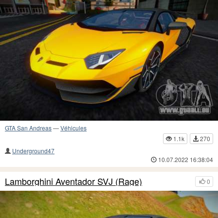
GTA San Andreas
—
Véhicules
1.1k
270
Underground47
10.07.2022 16:38:04
Lamborghini Aventador SVJ (Rage)
0