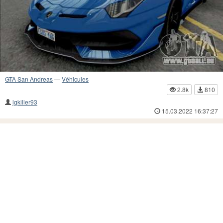
GTA San Andreas
—
Véhicules
2.8k
810
lgkiller93
15.03.2022 16:37:27