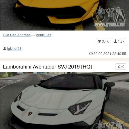
GTA San Andreas
—
Véhicules
3.4k
1.3k
lgkiller93
30.09.2021 22:40:55
Lamborghini Aventador SVJ 2019 [HQ]
0