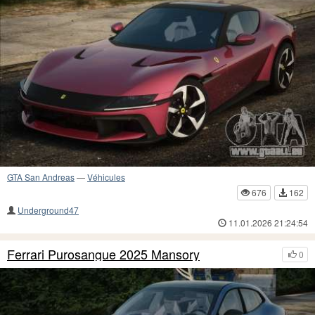
GTA San Andreas
—
Véhicules
676
162
Underground47
11.01.2026 21:24:54
Ferrari Purosangue 2025 Mansory
0