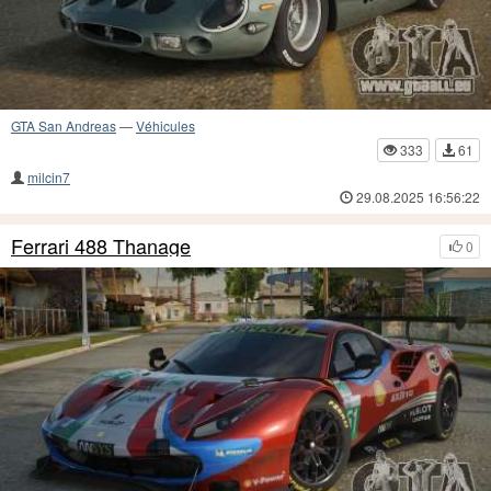
GTA San Andreas
—
Véhicules
333
61
milcin7
29.08.2025 16:56:22
Ferrari 488 Thanage
0