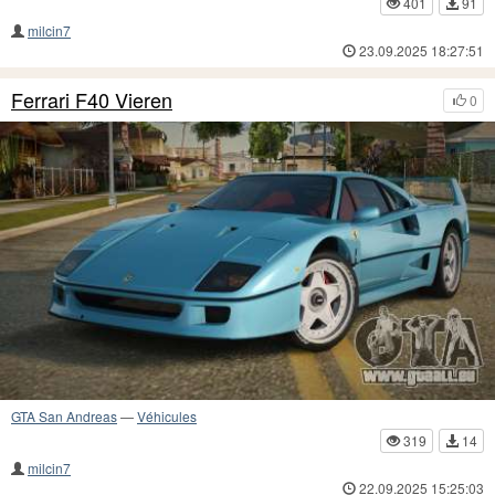
401
91
milcin7
23.09.2025 18:27:51
Ferrari F40 Vieren
0
GTA San Andreas
—
Véhicules
319
14
milcin7
22.09.2025 15:25:03