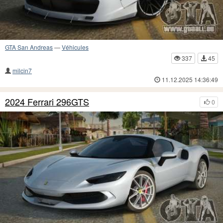
GTA San Andreas
—
Véhicules
337
45
milcin7
11.12.2025 14:36:49
2024 Ferrari 296GTS
0