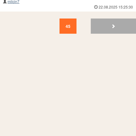
milcin7
22.08.2025 15:25:30
45
44
43
42
41
40
39
38
37
36
45