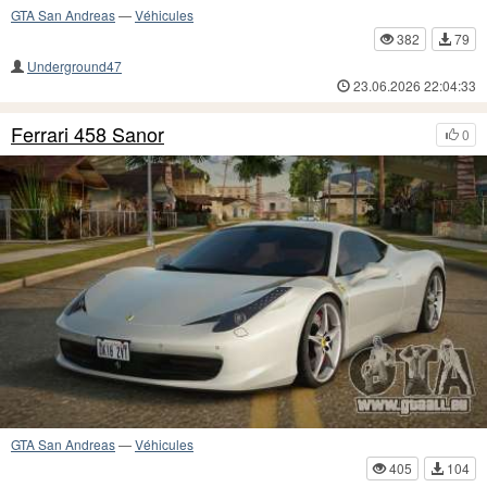
GTA San Andreas
—
Véhicules
382
79
Underground47
23.06.2026 22:04:33
Ferrari 458 Sanor
0
GTA San Andreas
—
Véhicules
405
104