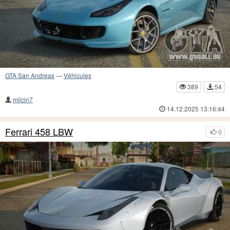
GTA San Andreas
—
Véhicules
389
54
milcin7
14.12.2025 13:16:44
Ferrari 458 LBW
0