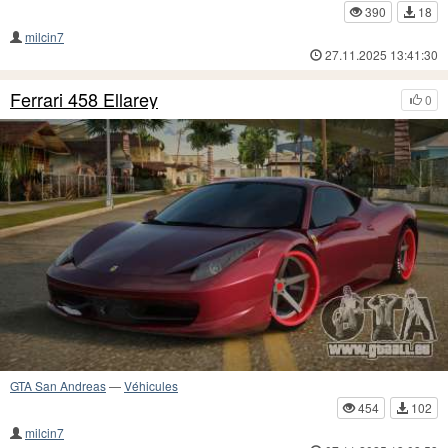
390
18
milcin7
27.11.2025 13:41:30
Ferrari 458 Ellarey
0
GTA San Andreas
—
Véhicules
454
102
milcin7