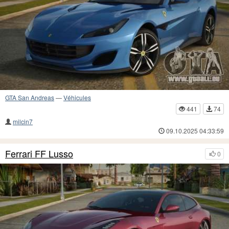
GTA San Andreas
—
Véhicules
441
74
milcin7
09.10.2025 04:33:59
Ferrari FF Lusso
0