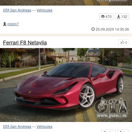
GTA San Andreas
—
Véhicules
470
132
milcin7
25.09.2025 14:35:36
Ferrari F8 Netaylia
0
GTA San Andreas
—
Véhicules