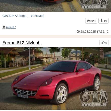
GTA San Andreas
—
Véhicules
328
19
milcin7
28.08.2025 17:52:12
Ferrari 612 Niviaph
0