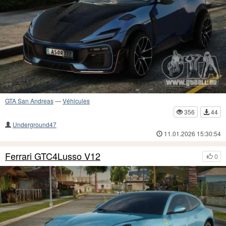
GTA San Andreas
—
Véhicules
356
44
Underground47
11.01.2026 15:30:54
Ferrari GTC4Lusso V12
0