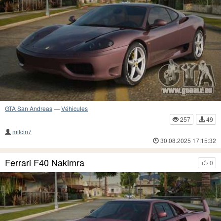
GTA San Andreas
—
Véhicules
257
49
milcin7
30.08.2025 17:15:32
Ferrari F40 Nakimra
0