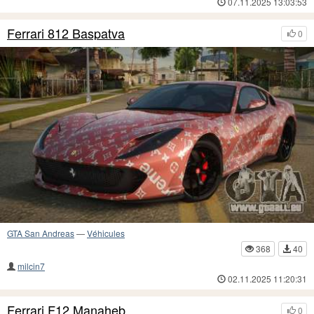
07.11.2025 13:03:53
Ferrari 812 Baspatva
0
GTA San Andreas
—
Véhicules
368
40
milcin7
02.11.2025 11:20:31
Ferrari F12 Manaheb
0