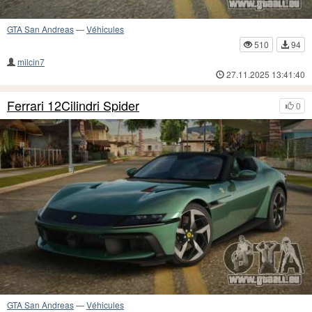
GTA San Andreas
—
Véhicules
510
94
milcin7
27.11.2025 13:41:40
Ferrari 12Cilindri Spider
0
GTA San Andreas
—
Véhicules