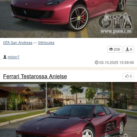
GTA San Andreas
—
Véhicules
206
9
milcin7
03.10.2025 15:59:06
Ferrari Testarossa Anielse
0