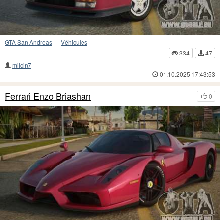
GTA San Andreas
—
Véhicules
334
47
milcin7
01.10.2025 17:43:53
Ferrari Enzo Briashan
0