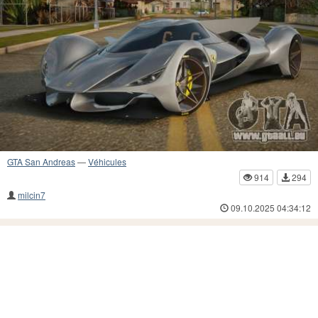
GTA San Andreas
—
Véhicules
914
294
milcin7
09.10.2025 04:34:12