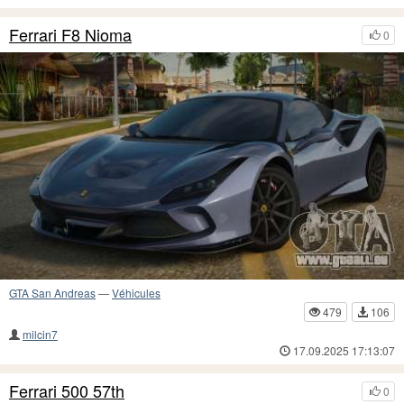
Ferrari F8 Nioma
0
GTA San Andreas
—
Véhicules
479
106
milcin7
17.09.2025 17:13:07
Ferrari 500 57th
0