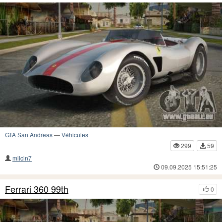
GTA San Andreas
—
Véhicules
299
59
milcin7
09.09.2025 15:51:25
Ferrari 360 99th
0