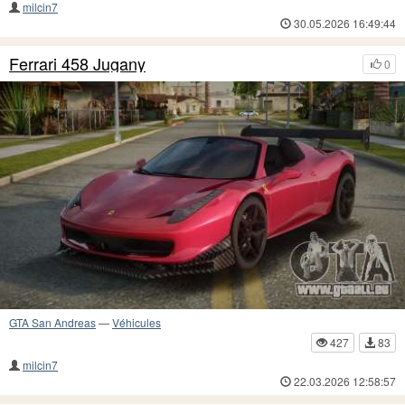
milcin7
30.05.2026 16:49:44
Ferrari 458 Jugany
0
GTA San Andreas
—
Véhicules
427
83
milcin7
22.03.2026 12:58:57