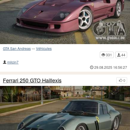
GTA San Andreas
—
Véhicules
331
44
milcin7
29.08.2025 16:56:27
Ferrari 250 GTO Haillexis
0