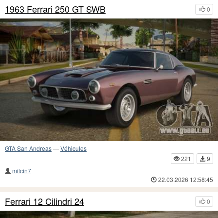
1963 Ferrari 250 GT SWB
0
GTA San Andreas
—
Véhicules
221
9
milcin7
22.03.2026 12:58:45
Ferrari 12 Cilindri 24
0