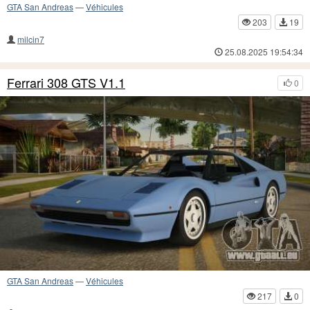
GTA San Andreas
—
Véhicules
203
19
milcin7
25.08.2025 19:54:34
Ferrari 308 GTS V1.1
0
GTA San Andreas
—
Véhicules
217
0