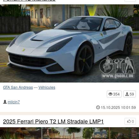
GTA San Andreas
—
Véhicules
354
59
milcin7
15.10.2025 10:01:59
2025 Ferrari Piero T2 LM Stradale LMP1
0