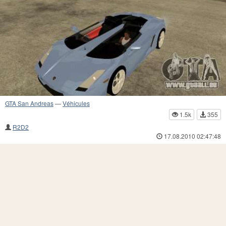
GTA San Andreas
—
Véhicules
1.5k
355
R2D2
17.08.2010 02:47:48