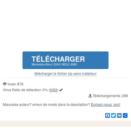
TÉLÉCHARGER
Mercedes-Benz S500 W222 AMG
télécharger le fichier zip sans installeur
Vues: 878
Virus Ratio de détection:
0%
(
0/63
)
Téléchargements: 296
Mauvaise auteur? erreur de mode dans la description?
Écrivez-nous, ami!
Facebook
Twitter
VK
Pa