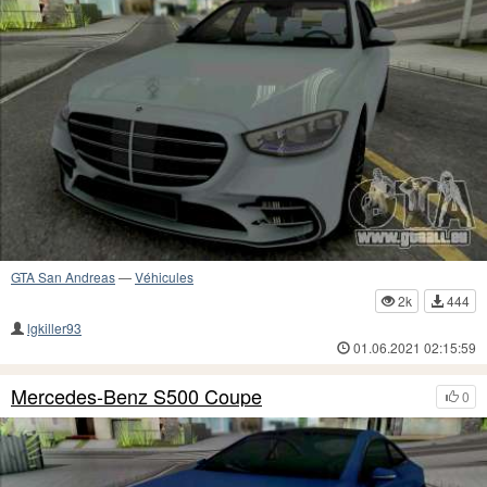
GTA San Andreas
—
Véhicules
2k
444
lgkiller93
01.06.2021 02:15:59
Mercedes-Benz S500 Coupe
0