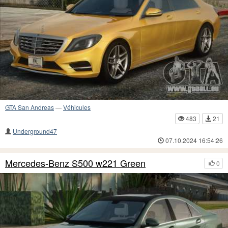
GTA San Andreas
—
Véhicules
483
21
Underground47
07.10.2024 16:54:26
Mercedes-Benz S500 w221 Green
0