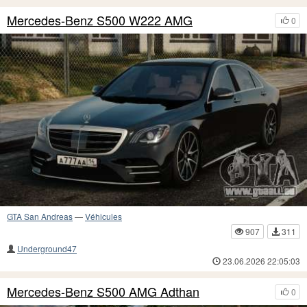
Mercedes-Benz S500 W222 AMG
0
GTA San Andreas
—
Véhicules
907
311
Underground47
23.06.2026 22:05:03
Mercedes-Benz S500 AMG Adthan
0