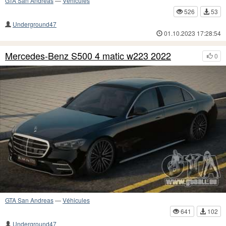
GTA San Andreas
—
Véhicules
526
53
Underground47
01.10.2023 17:28:54
Mercedes-Benz S500 4 matic w223 2022
0
GTA San Andreas
—
Véhicules
641
102
Underground47