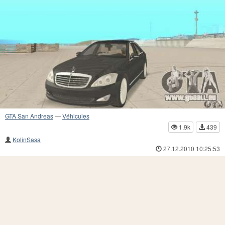
GTA San Andreas
—
Véhicules
1.9k
439
KolinSasa
27.12.2010 10:25:53