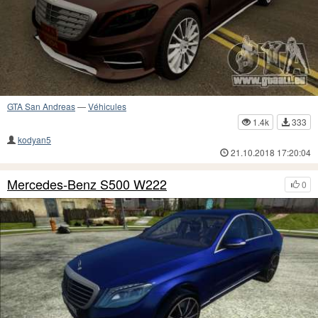
GTA San Andreas
—
Véhicules
1.4k
333
kodyan5
21.10.2018 17:20:04
Mercedes-Benz S500 W222
0