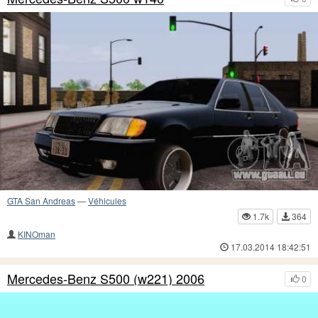
GTA San Andreas
—
Véhicules
1.7k
364
KINOman
17.03.2014 18:42:51
Mercedes-Benz S500 (w221) 2006
0