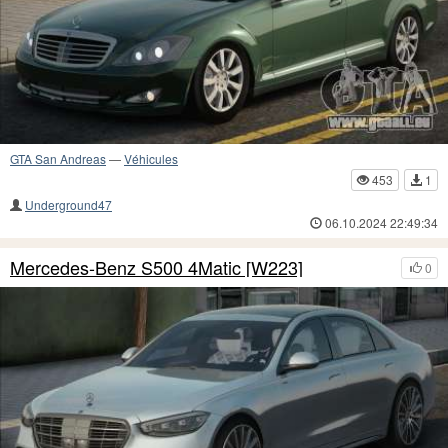
GTA San Andreas
—
Véhicules
453
1
Underground47
06.10.2024 22:49:34
Mercedes-Benz S500 4Matic [W223]
0