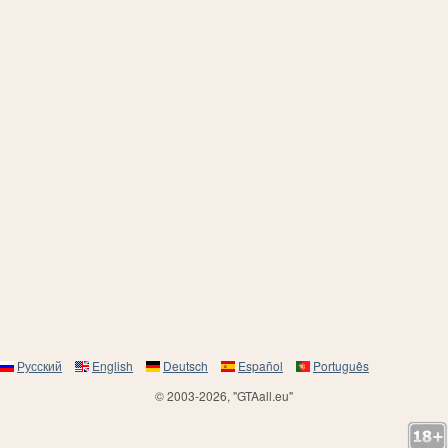
Русский
English
Deutsch
Español
Português
© 2003-2026, "GTAall.eu"