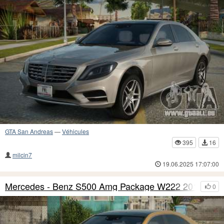
GTA San Andreas
—
Véhicules
395
16
milcin7
19.06.2025 17:07:00
Mercedes - Benz S500 Amg Package W222 2014
0