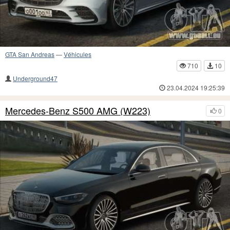
GTA San Andreas
—
Véhicules
710
10
Underground47
23.04.2024 19:25:39
Mercedes-Benz S500 AMG (W223)
0