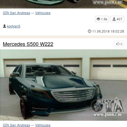
GTA San Andreas
—
Véhicules
1.6k
407
kodyan5
11.06.2018 18:02:28
Mercedes S500 W222
0
GTA San Andreas
—
Véhicules