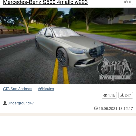
Mercedes-Benz S500 4matic w223
0
GTA San Andreas
—
Véhicules
1.1k
347
Underground47
16.06.2021 13:12:17