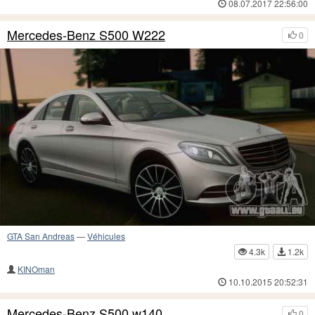
08.07.2017 22:56:00
Mercedes-Benz S500 W222
0
GTA San Andreas
—
Véhicules
4.3k
1.2k
KINOman
10.10.2015 20:52:31
Mercedes-Benz S500 w140
0