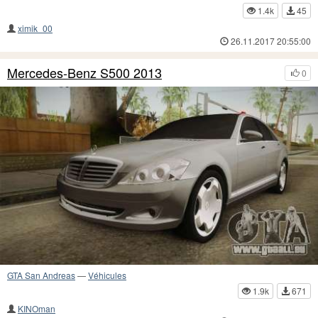
1.4k
45
ximik_00
26.11.2017 20:55:00
Mercedes-Benz S500 2013
0
GTA San Andreas
—
Véhicules
1.9k
671
KINOman