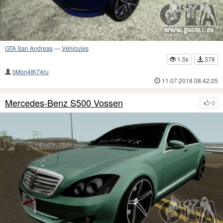
GTA San Andreas
—
Véhicules
1.5k
378
liMon4IK74ru
11.07.2018 08:42:25
Mercedes-Benz S500 Vossen
0