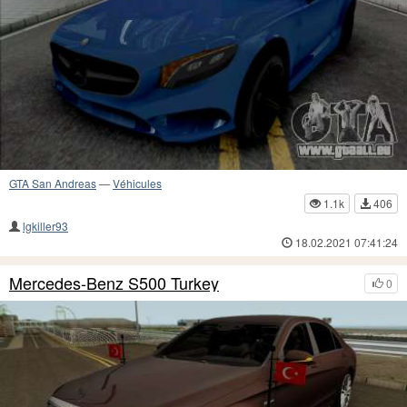
GTA San Andreas
—
Véhicules
1.1k
406
lgkiller93
18.02.2021 07:41:24
Mercedes-Benz S500 Turkey
0