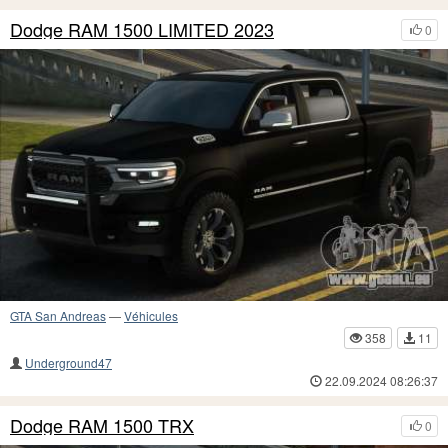
Dodge RAM 1500 LIMITED 2023
0
GTA San Andreas
—
Véhicules
358
11
Underground47
22.09.2024 08:26:37
Dodge RAM 1500 TRX
0