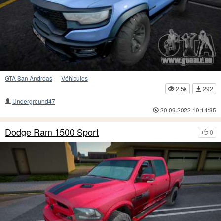
GTA San Andreas
—
Véhicules
2.5k
292
Underground47
20.09.2022 19:14:35
Dodge Ram 1500 Sport
0