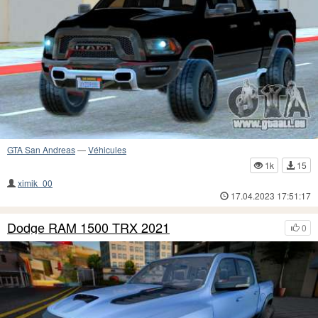
GTA San Andreas
—
Véhicules
1k
15
ximik_00
17.04.2023 17:51:17
Dodge RAM 1500 TRX 2021
0