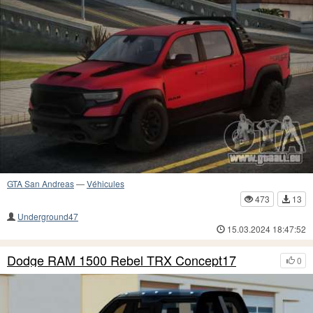
GTA San Andreas
—
Véhicules
473
13
Underground47
15.03.2024 18:47:52
Dodge RAM 1500 Rebel TRX Concept17
0