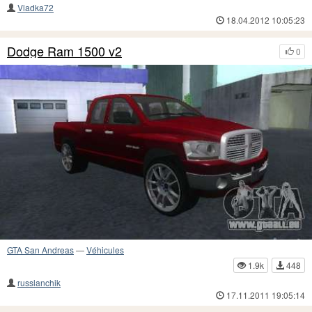
Vladka72
18.04.2012 10:05:23
Dodge Ram 1500 v2
0
GTA San Andreas
—
Véhicules
1.9k
448
russlanchik
17.11.2011 19:05:14