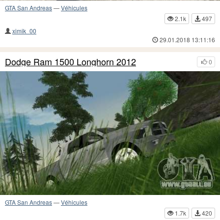
GTA San Andreas
—
Véhicules
2.1k
497
ximik_00
29.01.2018 13:11:16
Dodge Ram 1500 Longhorn 2012
0
GTA San Andreas
—
Véhicules
1.7k
420