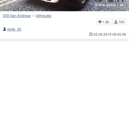
GTA San Andreas
—
Véhicules
1.8k
706
ximik_00
02.09.2019 09:45:36