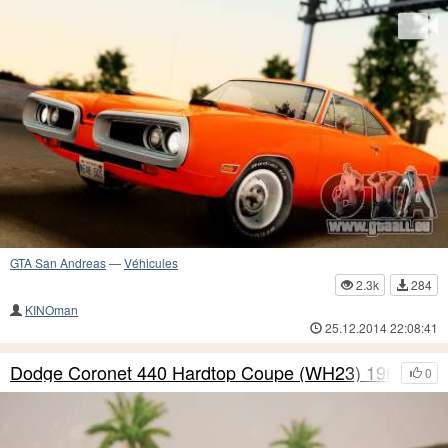
GTA San Andreas
—
Véhicules
2.3k
284
KINOman
25.12.2014 22:08:41
Dodge Coronet 440 Hardtop Coupe (WH23) 1967
0