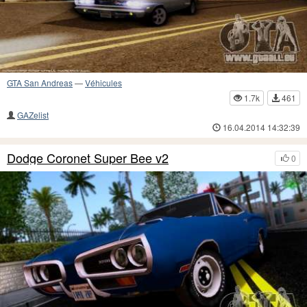
GTA San Andreas
—
Véhicules
1.7k
461
GAZelist
16.04.2014 14:32:39
Dodge Coronet Super Bee v2
0