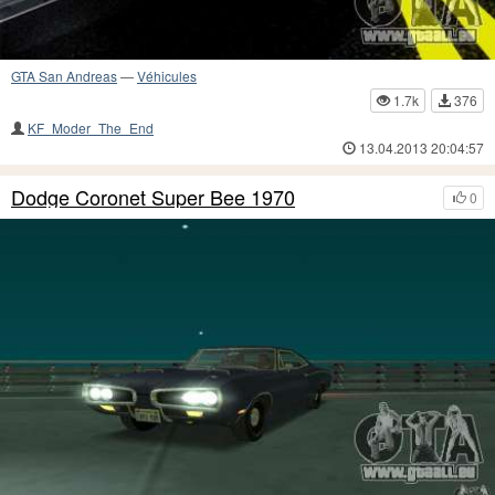
GTA San Andreas
—
Véhicules
1.7k
376
KF_Moder_The_End
13.04.2013 20:04:57
Dodge Coronet Super Bee 1970
0