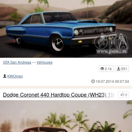
GTA San Andreas
—
Véhicules
2.1k
551
KINOman
19.07.2014 00:07:34
Dodge Coronet 440 Hardtop Coupe (WH23) 1967
0