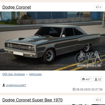
Dodge Coronet
0
GTA San Andreas
—
Véhicules
447
22
Underground47
28.09.2023 20:27:56
Dodge Coronet Super Bee 1970
0