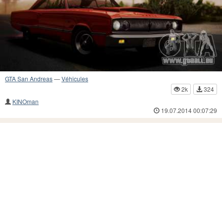
GTA San Andreas
—
Véhicules
2k
324
KINOman
19.07.2014 00:07:29