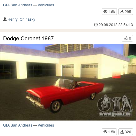
GTA San Andreas
—
Véhicules
1.6k
295
Henry_Chinasky
29.08.2012 23:54:13
Dodge Coronet 1967
0
GTA San Andreas
—
Véhicules
1.5k
326