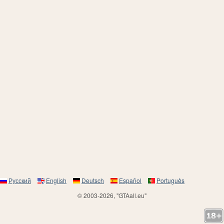
Русский
English
Deutsch
Español
Português
© 2003-2026, "GTAall.eu"