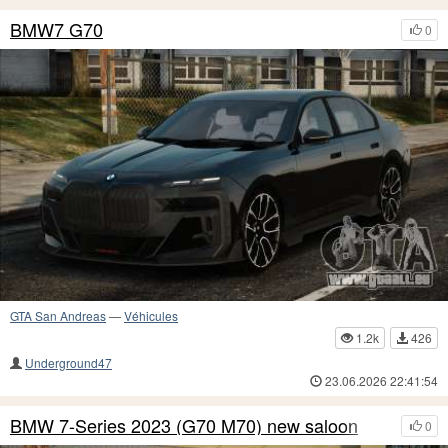
BMW7 G70
0
GTA San Andreas
—
Véhicules
1.2k
426
Underground47
23.06.2026 22:41:54
BMW 7-Series 2023 (G70 M70) new saloon
0