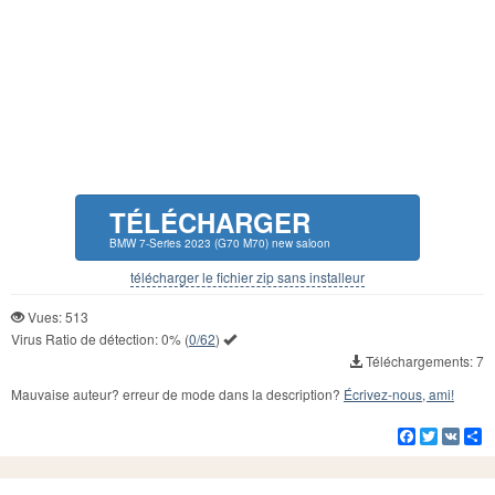
TÉLÉCHARGER
BMW 7-Series 2023 (G70 M70) new saloon
télécharger le fichier zip sans installeur
Vues: 513
Virus Ratio de détection:
0%
(
0/62
)
Téléchargements: 7
Mauvaise auteur? erreur de mode dans la description?
Écrivez-nous, ami!
Facebook
Twitter
VK
Pa