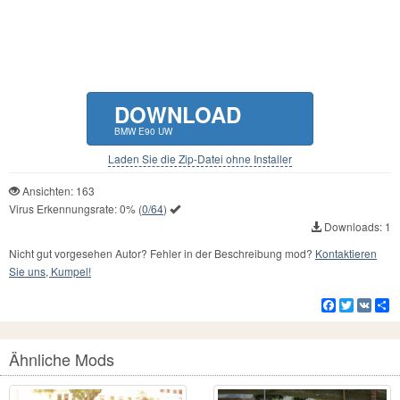
DOWNLOAD
BMW E90 UW
Laden Sie die Zip-Datei ohne Installer
Ansichten: 163
Virus Erkennungsrate:
0%
(
0/64
)
Downloads: 1
Nicht gut vorgesehen Autor? Fehler in der Beschreibung mod?
Kontaktieren
Sie uns, Kumpel!
Facebook
Twitter
VK
Te
Ähnliche Mods