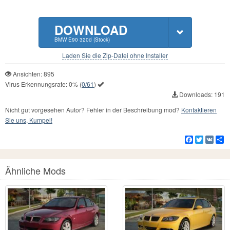
DOWNLOAD
BMW E90 320d (Stock)
Laden Sie die Zip-Datei ohne Installer
Ansichten: 895
Virus Erkennungsrate:
0%
(
0/61
)
Downloads: 191
Nicht gut vorgesehen Autor? Fehler in der Beschreibung mod?
Kontaktieren
Sie uns, Kumpel!
Facebook
Twitter
VK
Te
Ähnliche Mods