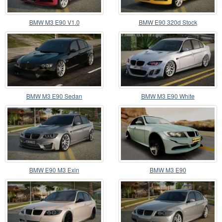
BMW M3 E90 V1.0
BMW E90 320d Stock
BMW M3 E90 Sedan
BMW M3 E90 White
BMW E90 M3 Exin
BMW M3 E90