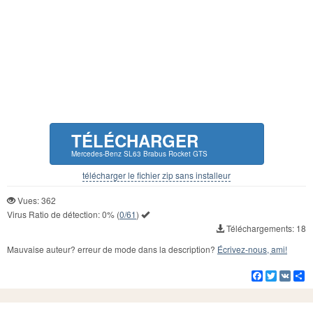
TÉLÉCHARGER
Mercedes-Benz SL63 Brabus Rocket GTS
télécharger le fichier zip sans installeur
Vues: 362
Virus Ratio de détection:
0%
(
0/61
)
Téléchargements: 18
Mauvaise auteur? erreur de mode dans la description?
Écrivez-nous, ami!
Facebook
Twitter
VK
Pa