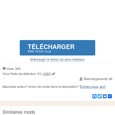
TÉLÉCHARGER
BMW 1M E82 Coup
télécharger le fichier zip sans installeur
Vues: 304
Virus Ratio de détection:
0%
(
0/63
)
Téléchargements: 66
Mauvaise auteur? erreur de mode dans la description?
Écrivez-nous, ami!
Facebook
Twitter
VK
Pa
Similaires mods