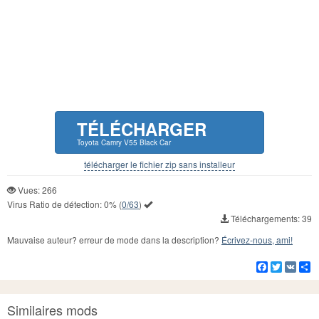
TÉLÉCHARGER
Toyota Camry V55 Black Car
télécharger le fichier zip sans installeur
Vues: 266
Virus Ratio de détection:
0%
(
0/63
)
Téléchargements: 39
Mauvaise auteur? erreur de mode dans la description?
Écrivez-nous, ami!
Facebook
Twitter
VK
Pa
Similaires mods