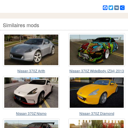
Facebook
Twitter
VK
Pa
Similaires mods
Nissan 370Z Arith
Nissan 370Z WideBody (Z34) 2013
Nissan 370Z Nismo
Nissan 370Z Diamond