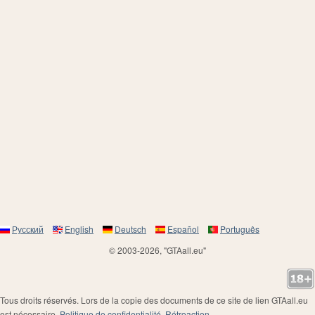
Русский
English
Deutsch
Español
Português
© 2003-2026, "GTAall.eu"
Tous droits réservés. Lors de la copie des documents de ce site de lien GTAall.eu
est nécessaire.
Politique de confidentialité
.
Rétroaction