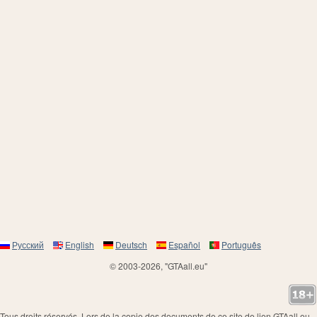
Русский
English
Deutsch
Español
Português
© 2003-2026, "GTAall.eu"
Tous droits réservés. Lors de la copie des documents de ce site de lien GTAall.eu