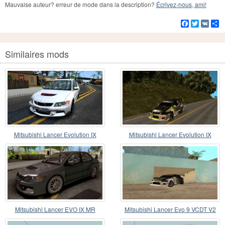
Mauvaise auteur? erreur de mode dans la description?
Écrivez-nous, ami!
Facebook
Twitter
VK
Pa
Similaires mods
Mitsubishi Lancer Evolution IX
Mitsubishi Lancer Evolution IX
Monster Energy DC
Mitsubishi Lancer EVO IX MR
Mitsubishi Lancer Evo 9 VCDT V2