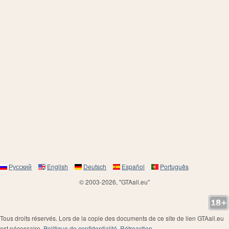
Русский
English
Deutsch
Español
Português
© 2003-2026, "GTAall.eu"
Tous droits réservés. Lors de la copie des documents de ce site de lien GTAall.eu
est nécessaire.
Politique de confidentialité
.
Rétroaction