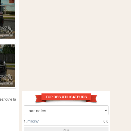
TOP DES UTILISATEURS
z toute la
1.
milcin7
0.0
Plus