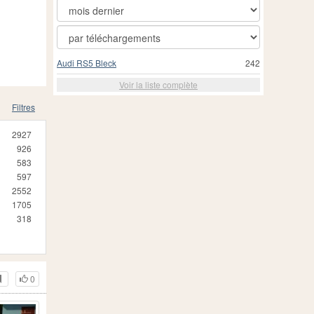
Audi RS5 Bleck
242
Voir la liste complète
Filtres
2927
926
583
597
2552
1705
318
0