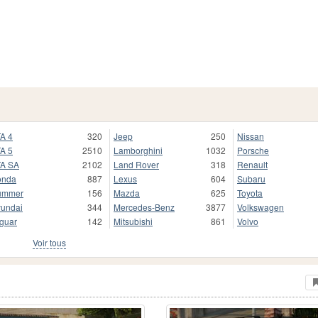
A 4
320
Jeep
250
Nissan
A 5
2510
Lamborghini
1032
Porsche
A SA
2102
Land Rover
318
Renault
onda
887
Lexus
604
Subaru
ummer
156
Mazda
625
Toyota
undai
344
Mercedes-Benz
3877
Volkswagen
guar
142
Mitsubishi
861
Volvo
Voir tous