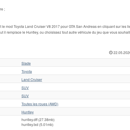
re ;
t le mod Toyota Land Cruiser V8 2017 pour GTA San Andreas en cliquant sur les lie
t il remplace le Huntley, ou choisissez tout autre véhicule du jeu que vous souhai
22.05.202
Slade
Toyota
Land Cruiser
SUV
SUV
Toutes les roues (AWD)
Huntley
huntley.dff (27.38mb)
huntley.txd (5.01mb)