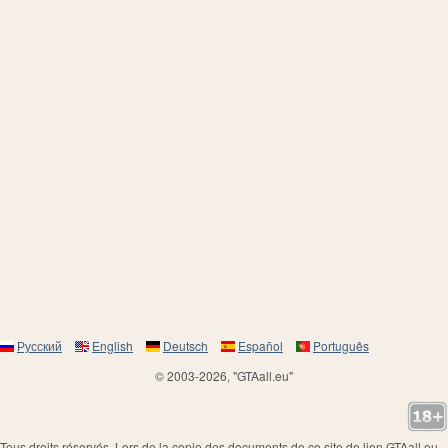
Русский
English
Deutsch
Español
Português
© 2003-2026, "GTAall.eu"
Tous droits réservés. Lors de la copie des documents de ce site de lien GTAall.eu