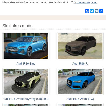
Mauvaise auteur? erreur de mode dans la description?
Écrivez-nous, ami!
Facebook
Twitter
VK
Pa
Similaires mods
Audi RS6 Blue
Audi RS6-R
Audi RS 6 Avant Keyvany (C8) 2022
Audi RS 6 Avant (4G)