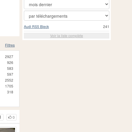
Audi RS5 Bleck
241
Voir la liste complète
Filtres
2927
926
583
597
2552
1705
318
0