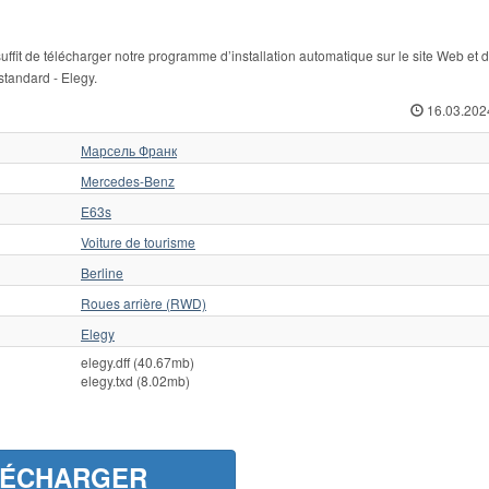
it de télécharger notre programme d’installation automatique sur le site Web et 
standard - Elegy.
16.03.202
Марсель Франк
Mercedes-Benz
E63s
Voiture de tourisme
Berline
Roues arrière (RWD)
Elegy
elegy.dff (40.67mb)
elegy.txd (8.02mb)
LÉCHARGER