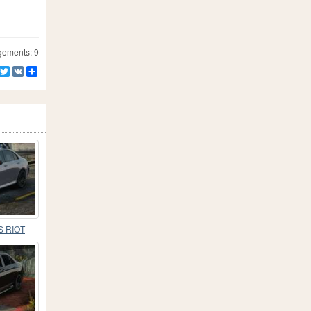
gements: 9
Facebook
Twitter
VK
Partager
S RIOT