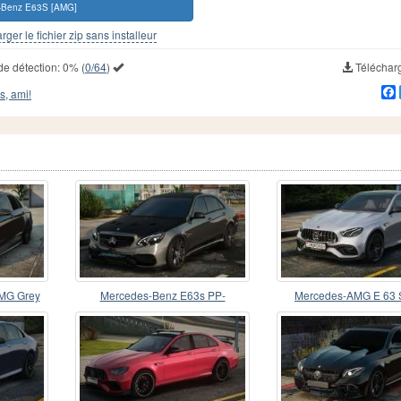
-Benz E63S [AMG]
rger le fichier zip sans installeur
de détection:
0%
(
0/64
)
Téléchar
s, ami!
MG Grey
Mercedes-Benz E63s PP-
Mercedes-AMG E 63 
Perfomance 4Matic