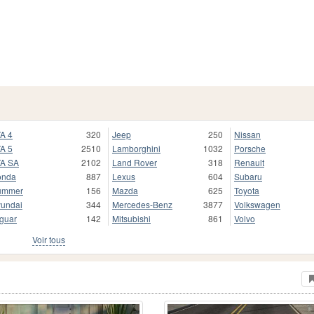
A 4
320
Jeep
250
Nissan
A 5
2510
Lamborghini
1032
Porsche
A SA
2102
Land Rover
318
Renault
onda
887
Lexus
604
Subaru
ummer
156
Mazda
625
Toyota
undai
344
Mercedes-Benz
3877
Volkswagen
guar
142
Mitsubishi
861
Volvo
Voir tous