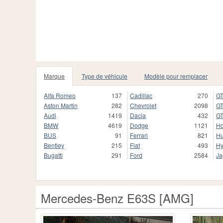
Marque
Type de véhicule
Modèle pour remplacer
Alfa Romeo
137
Cadillac
270
GT
Aston Martin
282
Chevrolet
2098
GT
Audi
1419
Dacia
432
GT
BMW
4619
Dodge
1121
H
BUS
91
Ferrari
821
H
Bentley
215
Fiat
493
Hy
Bugatti
291
Ford
2584
Ja
Mercedes-Benz E63S [AMG]