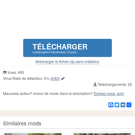
TÉLÉCHARGER
Lamborghini Centenario (YuceL)
télécharger le fichier zip sans installeur
Vues: 495
Virus Ratio de détection:
0%
(
0/63
)
Téléchargements: 26
Mauvaise auteur? erreur de mode dans la description?
Écrivez-nous, ami!
Facebook
Twitter
VK
Pa
Similaires mods