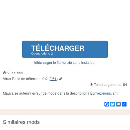
TÉLÉCHARGER
Odong-odong 2
télécharger le fichier zip sans installeur
Vues: 553
Virus Ratio de détection:
0%
(
0/61
)
Téléchargements: 84
Mauvaise auteur? erreur de mode dans la description?
Écrivez-nous, ami!
Facebook
Twitter
VK
Pa
Similaires mods